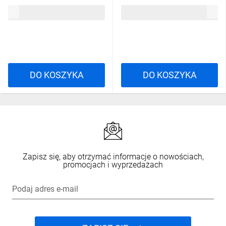
zaczepy 24m regulowane
179,00 zł
brutto
98,90 zł
brutto
020201
DO KOSZYKA
DO KOSZYKA
Zapisz się, aby otrzymać informacje o nowościach,
promocjach i wyprzedażach
Podaj adres e-mail