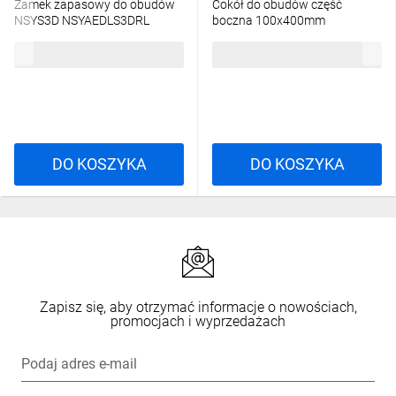
Zamek zapasowy do obudów
Cokół do obudów część
NSYS3D NSYAEDLS3DRL
boczna 100x400mm
NSYSPS4100
33,44 zł
brutto
123,11 zł
brutto
DO KOSZYKA
DO KOSZYKA
Zapisz się, aby otrzymać informacje o nowościach,
promocjach i wyprzedażach
Podaj adres e-mail