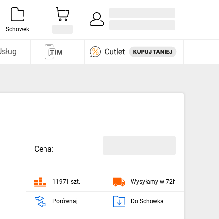
Zaloguj się / Załóż konto
i odkryj
Schowek
Usług
Cena:
11971 szt.
Wysyłamy w 72h
Porównaj
Do Schowka