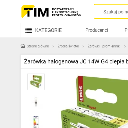
KATEGORIE
Producenci
P
Aparatura elektryczna
Strona główna
Źródła światła
Żarówki i promienniki
Kable i przewody
Żarówka halogenowa JC 14W G4 ciepła 
Rozdzielnice i obudowy
Elementy prowadzenia kabli
Fotowoltaika
Gniazda i łączniki
Źródła światła
Oprawy oświetleniowe