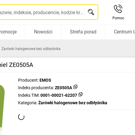
Szukaj po nazwie, indeksie, producencie, kodzie kreskowym...
Pomoc
romocje
Nowości
Strefa porad
Centrum 
Żarówki halogenowe bez odbłyśnika
biel ZE0505A
Producent:
EMOS
Indeks producenta:
ZE0505A
Indeks TIM:
0001-00021-62207
Kategoria:
Żarówki halogenowe bez odbłyśnika