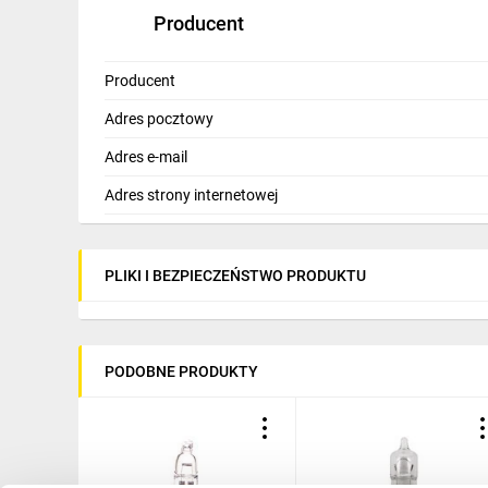
opakowanie
1 szt., p
Producent
obsługiwany OS
–
kompatybilność
–
Producent
protokół
–
sterowanie za pomocą asystentów głosowych
–
Adres pocztowy
powiadomienia do aplikacji mobilnej
–
Adres e-mail
częstotliwość
–
Adres strony internetowej
PLIKI I BEZPIECZEŃSTWO PRODUKTU
PODOBNE PRODUKTY