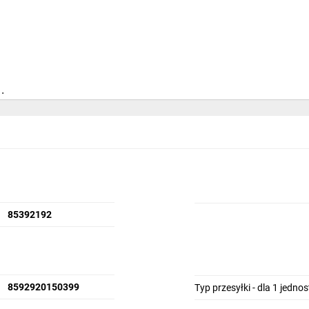
N
dzin
85392192
8592920150399
Typ przesyłki - dla 1 jedno
9 mm