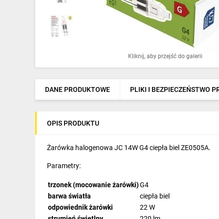
Ochrona odgromowa
Pompy ciepła
Osprzęt łączeniowy
Kliknij, aby przejść do galerii
Ogrzewanie
Elektronarzędzia i mierniki
DANE PRODUKTOWE
PLIKI I BEZPIECZEŃSTWO 
Domofony i dzwonki
OPIS PRODUKTU
Alarmy, monitoring, komunikacja
Napędy elektryczne
Żarówka halogenowa JC 14W G4 ciepła biel ZE0505A.
Parametry:
Pneumatyka
trzonek (mocowanie żarówki)
G4
Dom i ogród
barwa światła
ciepła biel
Klimatyzacja
odpowiednik żarówki
22 W
strumień świetlny
220 lm