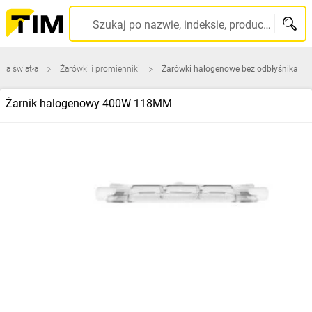
Szukaj po nazwie, indeksie, producencie, kodzie kreskowym...
dła światła
Żarówki i promienniki
Żarówki halogenowe bez odbłyśnika
Żarnik halogenowy 400W 118MM