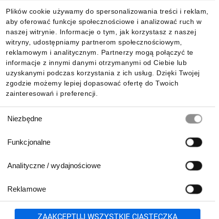
Plików cookie używamy do spersonalizowania treści i reklam,
aby oferować funkcje społecznościowe i analizować ruch w
Informacje
naszej witrynie. Informacje o tym, jak korzystasz z naszej
witryny, udostępniamy partnerom społecznościowym,
reklamowym i analitycznym. Partnerzy mogą połączyć te
Pobierz naszą aplikację mobilną:
informacje z innymi danymi otrzymanymi od Ciebie lub
uzyskanymi podczas korzystania z ich usług. Dzięki Twojej
zgodzie możemy lepiej dopasować ofertę do Twoich
zainteresowań i preferencji.
Wybór
Niezbędne
zgody
Funkcjonalne
Analityczne / wydajnościowe
Reklamowe
Biuro Obsługi Klienta:
lub
801 500 700
71 37 61 600
Zgłoś
ZAAKCEPTUJ WSZYSTKIE CIASTECZKA