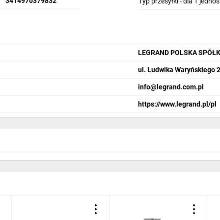
3414970379832
Typ przesyłki - dla 1 jedno
LEGRAND POLSKA SPÓŁK
ul. Ludwika Waryńskiego 
info@legrand.com.pl
https://www.legrand.pl/pl