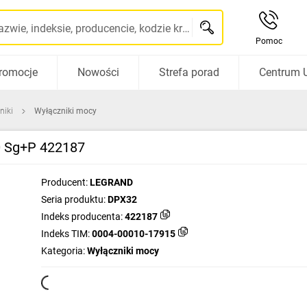
Szukaj po nazwie, indeksie, producencie, kodzie kreskowym...
Pomoc
romocje
Nowości
Strefa porad
Centrum 
niki
Wyłączniki mocy
0 Sg+P 422187
Producent:
LEGRAND
Seria produktu:
DPX32
Indeks producenta:
422187
Indeks TIM:
0004-00010-17915
Kategoria:
Wyłączniki mocy