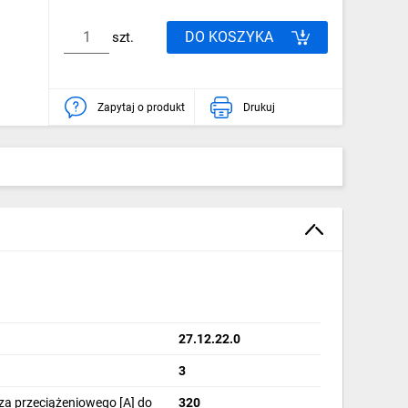
DO KOSZYKA
szt.
Zapytaj o produkt
Drukuj
27.12.22.0
3
a przeciążeniowego [A] do
320