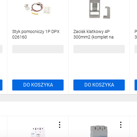
Styk pomocniczy 1P DPX
Zacisk klatkowy 4P
P
026160
300mm2 (komplet na
3
jedną stronę 4szt.) DPX3
026250
358,98 zł
brutto
541,05 zł
brutto
8
DO KOSZYKA
DO KOSZYKA