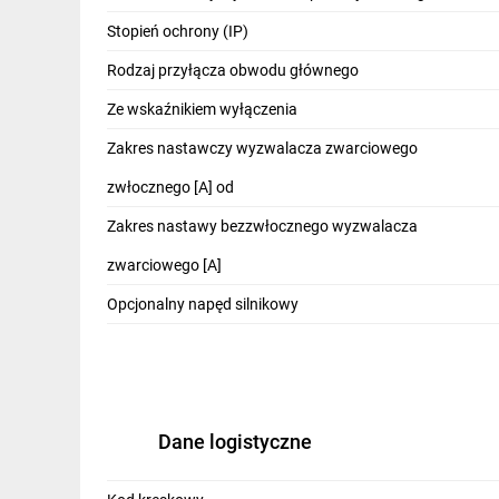
IT, GSM
Stopień ochrony (IP)
Odzież ochronna i BHP
Rodzaj przyłącza obwodu głównego
Inne
Ze wskaźnikiem wyłączenia
Zakres nastawczy wyzwalacza zwarciowego
Budowa i Remont
zwłocznego [A] od
Elektronika
Zakres nastawy bezzwłocznego wyzwalacza
Smart home
zwarciowego [A]
Elektromobilność
Opcjonalny napęd silnikowy
Energetyka wiatrowa
Telewizja naziemna i satelitarna
Wentylacja i rekuperacja
Dane logistyczne