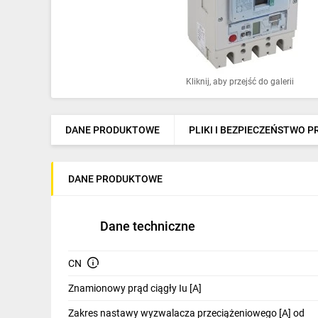
Ochrona odgromowa
Pompy ciepła
Osprzęt łączeniowy
Kliknij, aby przejść do galerii
Ogrzewanie
Elektronarzędzia i mierniki
DANE PRODUKTOWE
PLIKI I BEZPIECZEŃSTWO 
Domofony i dzwonki
DANE PRODUKTOWE
Alarmy, monitoring, komunikacja
Napędy elektryczne
Dane techniczne
Pneumatyka
CN
Dom i ogród
Znamionowy prąd ciągły Iu [A]
Klimatyzacja
Zakres nastawy wyzwalacza przeciążeniowego [A] od