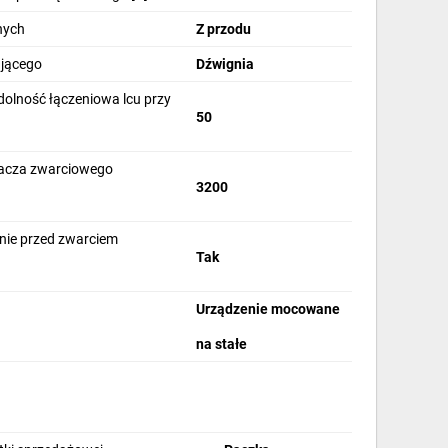
nych
Z przodu
ającego
Dźwignia
lność łączeniowa lcu przy
50
acza zwarciowego
3200
nie przed zwarciem
Tak
Urządzenie mocowane
na stałe