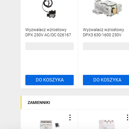
Wyzwalacz wzrostowy
Wyzwalacz wzrostowy
DPX 230V AC/DC 026167
DPX3 630-1600 230V
AC/DC 422242
585,10 zł
brutto
457,35 zł
brutto
DO KOSZYKA
DO KOSZYKA
ZAMIENNIKI