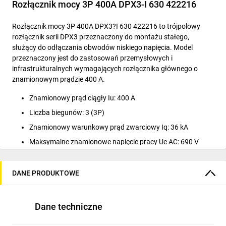
Rozłącznik mocy 3P 400A DPX3-I 630 422216
Rozłącznik mocy 3P 400A DPX3?I 630 422216 to trójpolowy
rozłącznik serii DPX3 przeznaczony do montażu stałego,
służący do odłączania obwodów niskiego napięcia. Model
przeznaczony jest do zastosowań przemysłowych i
infrastrukturalnych wymagających rozłącznika głównego o
znamionowym prądzie 400 A.
Znamionowy prąd ciągły Iu: 400 A
Liczba biegunów: 3 (3P)
Znamionowy warunkowy prąd zwarciowy Iq: 36 kA
Maksymalne znamionowe napięcie pracy Ue AC: 690 V
Stopień ochrony części czołowej: IP20
Rodzaj przyłącza obwodu głównego: połączenie śrubowe
DANE PRODUKTOWE
Element przełączający: pokrętło
Funkcja: rozłącznik główny (urządzenie mocowane na
Dane techniczne
stałe)
Brak styków pomocniczych (zwiernych, rozwiernych,