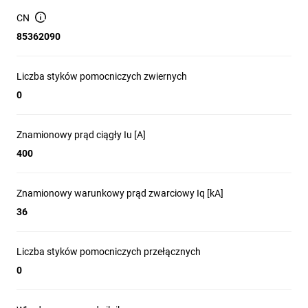
przełącznych)
CN
Brak mechanizmu ryglującego; brak wbudowanego i
85362090
opcjonalnego napędu silnikowego
Nie przeznaczony do montażu czołowego ani do montażu
Liczba styków pomocniczych zwiernych
w standardowych tablicach rozdzielczych; montaż stały
0
zgodnie z instrukcją producenta
Kompatybilność z elementami rodziny DPX3 (wyzwalacze,
akcesoria montażowe) — szczegóły w dokumentacji
Znamionowy prąd ciągły Iu [A]
producenta
400
Odłączanie głównych obwodów zasilających w zakładach
przemysłowych i obiektach infrastrukturalnych
Znamionowy warunkowy prąd zwarciowy Iq [kA]
Izolacja obwodów przed pracami serwisowymi i
36
konserwacyjnymi
Stosowanie tam, gdzie wymagany jest rozłącznik główny o
prądzie do 400 A i zdolności zwarciowej 36 kA
Liczba styków pomocniczych przełącznych
Integracja w stałych instalacjach z połączeniami
0
śrubowymi oraz z wykorzystaniem akcesoriów serii DPX3
zgodnie z dokumentacją techniczną