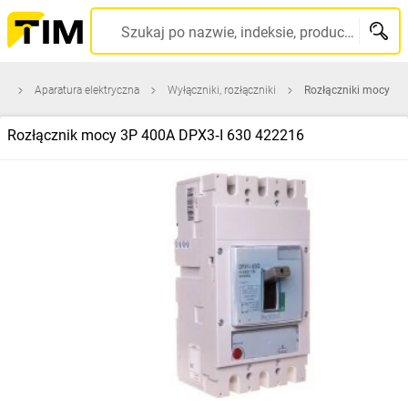
Szukaj po nazwie, indeksie, producencie, kodzie kreskowym...
na
Aparatura elektryczna
Wyłączniki, rozłączniki
Rozłączniki mocy
Rozłącznik mocy 3P 400A DPX3‑I 630 422216