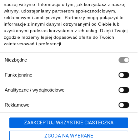
Informacje
naszej witrynie. Informacje o tym, jak korzystasz z naszej
witryny, udostępniamy partnerom społecznościowym,
reklamowym i analitycznym. Partnerzy mogą połączyć te
Pobierz naszą aplikację mobilną:
informacje z innymi danymi otrzymanymi od Ciebie lub
uzyskanymi podczas korzystania z ich usług. Dzięki Twojej
zgodzie możemy lepiej dopasować ofertę do Twoich
zainteresowań i preferencji.
Wybór
Niezbędne
zgody
Funkcjonalne
Analityczne / wydajnościowe
Reklamowe
Biuro Obsługi Klienta:
lub
801 500 700
71 37 61 600
Zgłoś
ZAAKCEPTUJ WSZYSTKIE CIASTECZKA
pn.-pt. 8:00-16:00
Formularz kontaktowy
ZGODA NA WYBRANE