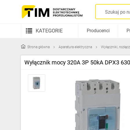
KATEGORIE
Producenci
P
Aparatura elektryczna
Strona główna
Aparatura elektryczna
Wyłączniki, rozłącz
Kable i przewody
Wyłącznik mocy 320A 3P 50kA DPX3 630
Rozdzielnice i obudowy
Elementy prowadzenia kabli
Fotowoltaika
Gniazda i łączniki
Źródła światła
Oprawy oświetleniowe