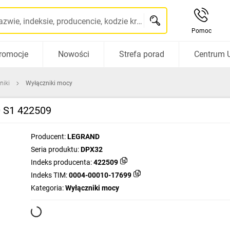
Szukaj po nazwie, indeksie, producencie, kodzie kreskowym...
Pomoc
romocje
Nowości
Strefa porad
Centrum 
niki
Wyłączniki mocy
 S1 422509
Producent:
LEGRAND
Seria produktu:
DPX32
Indeks producenta:
422509
Indeks TIM:
0004-00010-17699
Kategoria:
Wyłączniki mocy