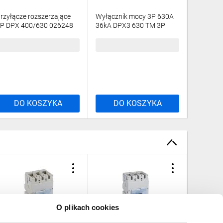
rzyłącze rozszerzające
Wyłącznik mocy 3P 630A
Rozłączn
P DPX 400/630 026248
36kA DPX3 630 TM 3P
DPX3-I 
630A 36kA 422004
13,98 zł
brutto
7945,96 zł
brutto
4608,1
DO KOSZYKA
DO KOSZYKA
DO
O plikach cookies