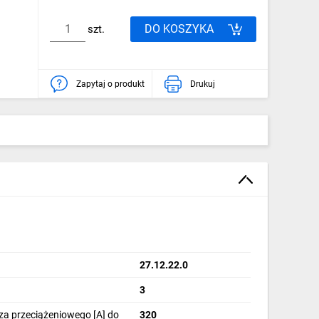
DO KOSZYKA
szt.
Zapytaj o produkt
Drukuj
27.12.22.0
3
a przeciążeniowego [A] do
320