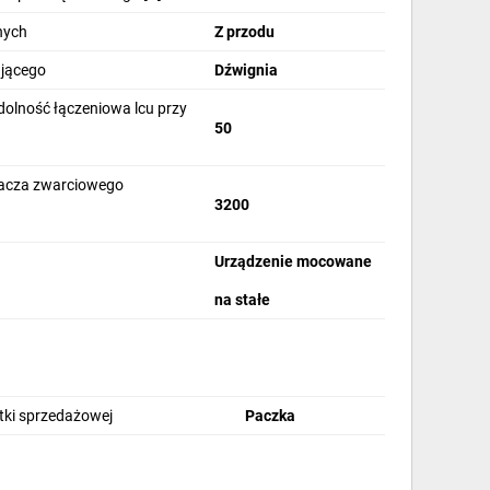
nych
Z przodu
ającego
Dźwignia
lność łączeniowa lcu przy
50
acza zwarciowego
3200
Urządzenie mocowane
na stałe
stki sprzedażowej
Paczka