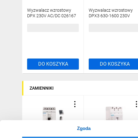
Wyzwalacz wzrostowy
Wyzwalacz wzrostowy
DPX 230V AC/DC 026167
DPX3 630-1600 230V
AC/DC 422242
585,10 zł
brutto
457,35 zł
brutto
DO KOSZYKA
DO KOSZYKA
ZAMIENNIKI
Zgoda