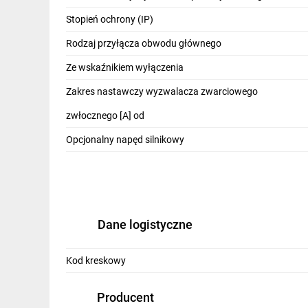
IT, GSM
Stopień ochrony (IP)
Odzież ochronna i BHP
Rodzaj przyłącza obwodu głównego
Inne
Ze wskaźnikiem wyłączenia
Zakres nastawczy wyzwalacza zwarciowego
Budowa i Remont
zwłocznego [A] od
Elektronika
Opcjonalny napęd silnikowy
Smart home
Elektromobilność
Energetyka wiatrowa
Dane logistyczne
Telewizja naziemna i satelitarna
Wentylacja i rekuperacja
Kod kreskowy
Producent