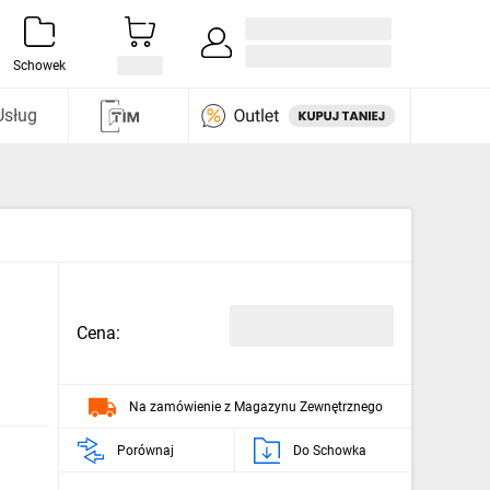
Zaloguj się / Załóż konto
i odkryj
Schowek
Usług
Cena:
Na zamówienie z Magazynu Zewnętrznego
Porównaj
Do Schowka