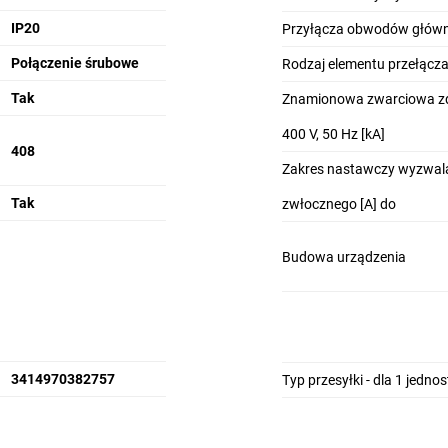
IP20
Przyłącza obwodów głów
Połączenie śrubowe
Rodzaj elementu przełącz
Tak
Znamionowa zwarciowa zdo
400 V, 50 Hz [kA]
408
Zakres nastawczy wyzwal
Tak
zwłocznego [A] do
Budowa urządzenia
3414970382757
Typ przesyłki - dla 1 jedno