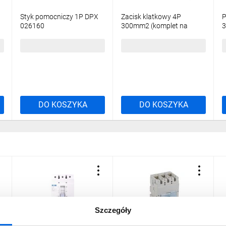
Styk pomocniczy 1P DPX
Zacisk klatkowy 4P
P
026160
300mm2 (komplet na
3
jedną stronę 4szt.) DPX3
026250
358,98 zł
brutto
541,05 zł
brutto
8
DO KOSZYKA
DO KOSZYKA
Szczegóły