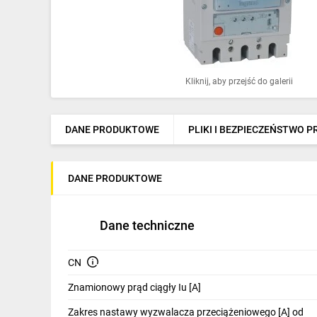
Ochrona odgromowa
Pompy ciepła
Osprzęt łączeniowy
Kliknij, aby przejść do galerii
Ogrzewanie
Elektronarzędzia i mierniki
DANE PRODUKTOWE
PLIKI I BEZPIECZEŃSTWO 
Domofony i dzwonki
DANE PRODUKTOWE
Alarmy, monitoring, komunikacja
Napędy elektryczne
Dane techniczne
Pneumatyka
CN
Dom i ogród
Znamionowy prąd ciągły Iu [A]
Klimatyzacja
Zakres nastawy wyzwalacza przeciążeniowego [A] od