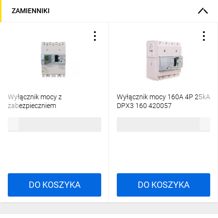
ZAMIENNIKI
Wyłącznik mocy z
Wyłącznik mocy 160A 4P 25kA
zabezpieczniem
DPX3 160 420057
różnicowprądowym 4P 160A
4466,08 zł
brutto
1654,81 zł
brutto
25kA DPX3 160+BL.R 420077
DO KOSZYKA
DO KOSZYKA