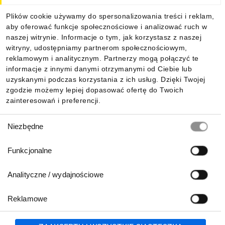
Dla kupujących
Plików cookie używamy do spersonalizowania treści i reklam,
aby oferować funkcje społecznościowe i analizować ruch w
Informacje
naszej witrynie. Informacje o tym, jak korzystasz z naszej
witryny, udostępniamy partnerom społecznościowym,
reklamowym i analitycznym. Partnerzy mogą połączyć te
Pobierz naszą aplikację mobilną:
informacje z innymi danymi otrzymanymi od Ciebie lub
uzyskanymi podczas korzystania z ich usług. Dzięki Twojej
zgodzie możemy lepiej dopasować ofertę do Twoich
zainteresowań i preferencji.
Wybór
Niezbędne
zgody
Funkcjonalne
Analityczne / wydajnościowe
Reklamowe
Biuro Obsługi Klienta:
lub
801 500 700
71 37 61 600
Zgłoś