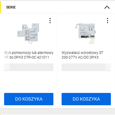
SERIE
Styk pomocniczy lub alarmowy
Wyzwalacz wzrostowy ST
1P do DPX3 CTR-OC 421011
200-277V AC/DC DPX3
421016
95,12 zł
brutto
159,44 zł
brutto
DO KOSZYKA
DO KOSZYKA