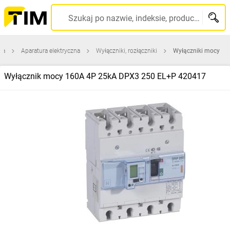
Szukaj po nazwie, indeksie, producencie, kodzie kreskowym...
na
Aparatura elektryczna
Wyłączniki, rozłączniki
Wyłączniki mocy
Wyłącznik mocy 160A 4P 25kA DPX3 250 EL+P 420417