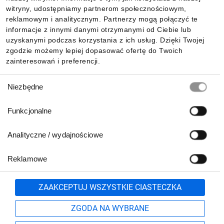
witryny, udostępniamy partnerom społecznościowym,
reklamowym i analitycznym. Partnerzy mogą połączyć te
Pobierz naszą aplikację mobilną:
informacje z innymi danymi otrzymanymi od Ciebie lub
uzyskanymi podczas korzystania z ich usług. Dzięki Twojej
zgodzie możemy lepiej dopasować ofertę do Twoich
zainteresowań i preferencji.
Wybór
Niezbędne
zgody
Funkcjonalne
Analityczne / wydajnościowe
Reklamowe
Biuro Obsługi Klienta:
lub
801 500 700
71 37 61 600
Zgłoś
ZAAKCEPTUJ WSZYSTKIE CIASTECZKA
pn.-pt. 8:00-16:00
Formularz kontaktowy
ZGODA NA WYBRANE