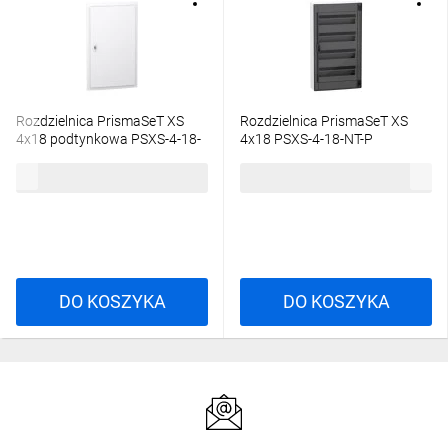
Rozdzielnica PrismaSeT XS
Rozdzielnica PrismaSeT XS
4x18 podtynkowa PSXS-4-18-
4x18 PSXS-4-18-NT-P
PT-B drzwi białe IP40 IK09
natynkowa drzwi
799,81 zł
brutto
904,57 zł
brutto
LVSXN418
przezroczyste IP40 IK09
LVSXR418
DO KOSZYKA
DO KOSZYKA