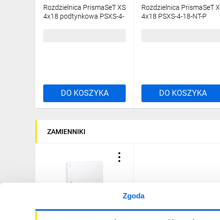
Rozdzielnica PrismaSeT XS
Rozdzielnica PrismaSeT 
4x18 podtynkowa PSXS-4-
4x18 PSXS-4-18-NT-P
18-PT-B drzwi białe IP40
natynkowa drzwi
IK09 LVSXN418
przezroczyste IP40 IK09
799,81 zł
brutto
904,57 zł
brutto
LVSXR418
DO KOSZYKA
DO KOSZYKA
ZAMIENNIKI
Zgoda
Niezawodna ochrona
Rozdzielnica PrismaSeT XS