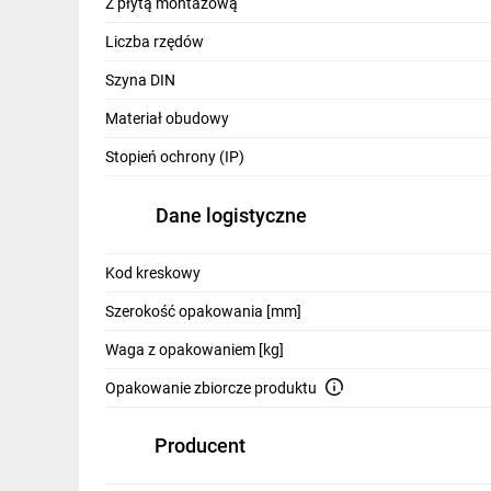
Z płytą montażową
Liczba rzędów
Szyna DIN
Materiał obudowy
Stopień ochrony (IP)
Pełny pakiet rozwiąz
Dane logistyczne
Kod kreskowy
Szerokość opakowania [mm]
Waga z opakowaniem [kg]
Opakowanie zbiorcze produktu
Skieruj kursor
Producent
na punkty