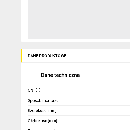
IT, GSM
Odzież ochronna i BHP
Inne
Budowa i Remont
Elektronika
DANE PRODUKTOWE
Smart home
Elektromobilność
Dane techniczne
Energetyka wiatrowa
CN
Telewizja naziemna i satelitarna
Sposób montażu
Wentylacja i rekuperacja
Szerokość [mm]
Głębokość [mm]
Wyjmowany stelaż