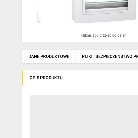
Ochrona odgromowa
Pompy ciepła
Osprzęt łączeniowy
Kliknij, aby przejść do galerii
Ogrzewanie
Elektronarzędzia i mierniki
DANE PRODUKTOWE
PLIKI I BEZPIECZEŃSTWO 
Domofony i dzwonki
OPIS PRODUKTU
Alarmy, monitoring, komunikacja
Napędy elektryczne
Pneumatyka
Dom i ogród
Klimatyzacja