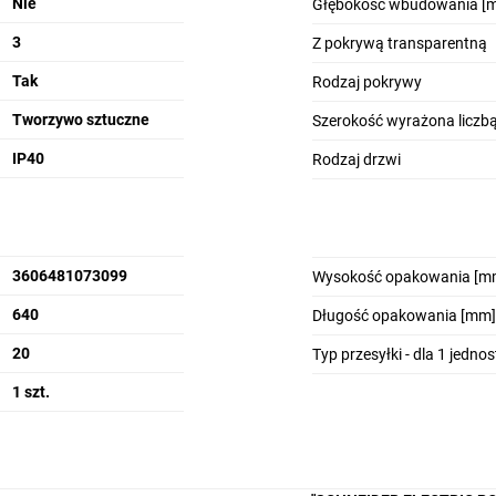
Nie
Głębokość wbudowania [
i ochrona
3
Z pokrywą transparentną
Tak
Rodzaj pokrywy
Tworzywo sztuczne
Szerokość wyrażona licz
IP40
Rodzaj drzwi
ań
Wygodne wprowadzenia
kablowe
3606481073099
Wysokość opakowania [m
640
Długość opakowania [mm]
20
Typ przesyłki - dla 1 jedno
1 szt.