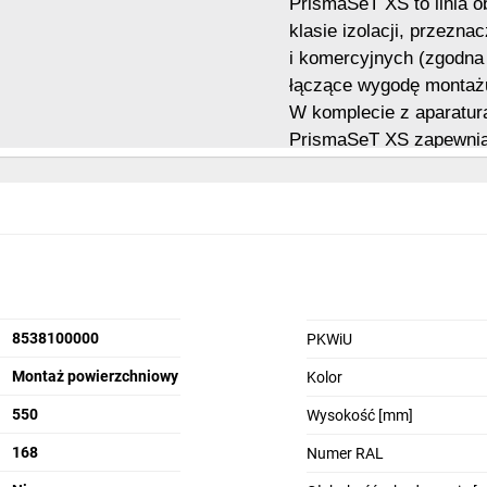
PrismaSeT XS to linia 
klasie izolacji, przezn
i komercyjnych (zgodna
łączące wygodę montażu
W komplecie z aparatur
PrismaSeT XS zapewniają
8538100000
PKWiU
Montaż powierzchniowy
Kolor
550
Wysokość [mm]
168
Numer RAL
Bezpieczeństwo
S