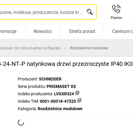
Szukaj po nazwie, indeksie, producencie, kodzie kreskowym...
Pomoc
romocje
Nowości
Strefa porad
Centrum 
dułowe i do indywidualnej konfiguracji
Rozdzielnice modułowe
‑24‑NT‑P natynkowa drzwi przezroczyste IP40 IK
Producent:
SCHNEIDER
Seria produktu:
PRISMASET XS
Indeks producenta:
LVSXR324
Indeks TIM:
0001-00018-47520
Kategoria:
Rozdzielnice modułowe