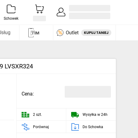
Zaloguj się / Załóż konto
i odkryj
Schowek
Usług
09 LVSXR324
Cena:
2 szt.
Wysyłka w 24h
Porównaj
Do Schowka