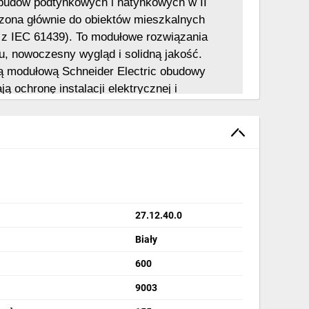
obudów podtynkowych i natynkowych w II 
aczona głównie do obiektów mieszkalnych 
 z IEC 61439). To modułowe rozwiązania 
, nowoczesny wygląd i solidną jakość. 
ą modułową Schneider Electric obudowy 
 ochronę instalacji elektrycznej i 
27.12.40.0
Biały
600
9003
zerokie zastosowanie