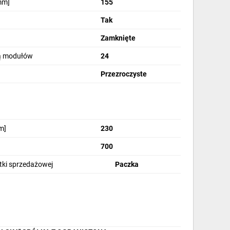
mm]
155
Tak
Zamknięte
bą modułów
24
Przezroczyste
Nowoczesny design
i ergonomia
m]
230
700
stki sprzedażowej
Paczka