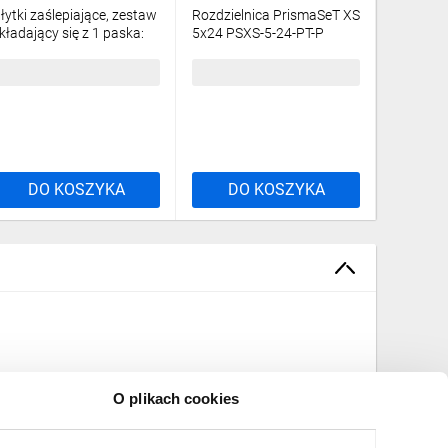
łytki zaślepiające, zestaw
Rozdzielnica PrismaSeT XS
Rozdziel
kładający się z 1 paska:
5x24 PSXS-5-24-PT-P
3x24 PSX
4 moduły LVSXF4
podtynkowa drzwi
natynko
przezroczyste IP40 IK09
przezroc
6,97 zł
brutto
2645,95 zł
brutto
1848,0
LVSXP524
LVSXR3
DO KOSZYKA
DO KOSZYKA
DO
rta
dułowe obudowy, które łączą w sobie 
two oraz wysokiej jakości wykonanie. Idealny 
ercyjnych, a także do wymagających instalacji w 
O plikach cookies