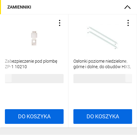
ZAMIENNIKI
Zabezpieczenie pod plombę
Osłonki poziome niedzielone,
ZP-1 10210
górne i dolne, do obudów HXS,
szerokość 2 (500) 001340252
1,01 zł
brutto
26,45 zł
brutto
DO KOSZYKA
DO KOSZYKA