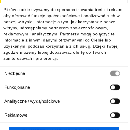
Dla kupujących
Plików cookie używamy do spersonalizowania treści i reklam,
aby oferować funkcje społecznościowe i analizować ruch w
Informacje
naszej witrynie. Informacje o tym, jak korzystasz z naszej
witryny, udostępniamy partnerom społecznościowym,
reklamowym i analitycznym. Partnerzy mogą połączyć te
Pobierz naszą aplikację mobilną:
informacje z innymi danymi otrzymanymi od Ciebie lub
uzyskanymi podczas korzystania z ich usług. Dzięki Twojej
zgodzie możemy lepiej dopasować ofertę do Twoich
zainteresowań i preferencji.
Wybór
Niezbędne
zgody
Funkcjonalne
Analityczne / wydajnościowe
Reklamowe
Biuro Obsługi Klienta:
lub
801 500 700
71 37 61 600
Zgłoś