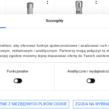
Szczegóły
Wkładka bezpiecznikowa
Wkładka bezpiecznikowa
W
m
cylindryczna PV 10x38mm
cylindryczna PV 10x38mm
c
25A gPV 900V DC CH10
13A gPV 1000V DC CH10
1
002625109
002625078
0
20,96 zł
brutto
20,96 zł
brutto
2
reklam, aby oferować funkcje społecznościowe i analizować ruch w 
iowym, reklamowym i analitycznym. Partnerzy mogą połączyć te i
Twojej zgodzie możemy lepiej dopasować ofertę do Twoich zaintere
Funkcjonalne
Analityczne / wydajności
DO KOSZYKA
DO KOSZYKA
Podaj adres e-mail
wościach, promocjach i wyprzedażach
NIE Z NIEZBĘDNYCH PLIKÓW COOKIE
ZGODA NA WYBRA