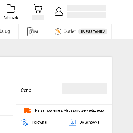
Zaloguj się / Załóż konto
i odkryj
Schowek
Usług
Cena:
Na zamówienie z Magazynu Zewnętrznego
Porównaj
Do Schowka