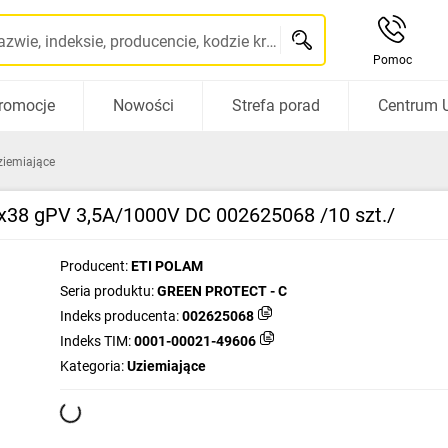
Szukaj po nazwie, indeksie, producencie, kodzie kreskowym...
Pomoc
romocje
Nowości
Strefa porad
Centrum 
ziemiające
x38 gPV 3,5A/1000V DC 002625068 /10 szt./
Producent:
ETI POLAM
Seria produktu:
GREEN PROTECT - C
Indeks producenta:
002625068
Indeks TIM:
0001-00021-49606
Kategoria:
Uziemiające