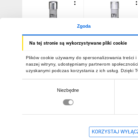
Zgoda
Wkładka bezpiecznikowa
Wkładka bezpiecznikowa
Na tej stronie są wykorzystywane pliki cookie
cylindryczna PV 10x38mm
cylindryczna PV 10x38m
16A gPV 1000V DC CH10
20A gPV 1000V DC CH10
002625081
002625085
20,96 zł
brutto
20,96 zł
brutto
Plików cookie używamy do spersonalizowania treści i 
naszej witryny, udostępniamy partnerom społecznośc
uzyskanymi podczas korzystania z ich usług. Dzięki 
Wybór
Niezbędne
zgody
DO KOSZYKA
DO KOSZYKA
Zapisz się, aby otrzymać informacje o no
KORZYSTAJ WYŁĄCZ