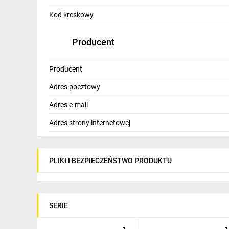
IT, GSM
Kod kreskowy
Odzież ochronna i BHP
Producent
Inne
Budowa i Remont
Producent
Adres pocztowy
Elektronika
Adres e-mail
Smart home
Adres strony internetowej
Elektromobilność
Telewizja naziemna i satelitarna
PLIKI I BEZPIECZEŃSTWO PRODUKTU
Wentylacja i rekuperacja
SERIE