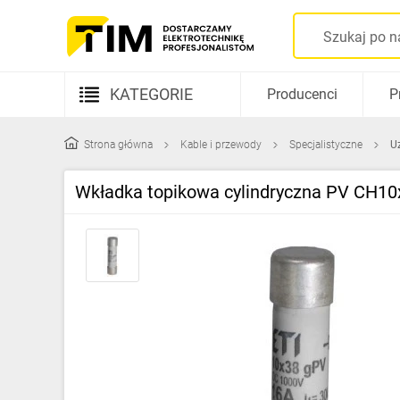
KATEGORIE
Producenci
P
Aparatura elektryczna
Strona główna
Kable i przewody
Specjalistyczne
U
Kable i przewody
Wkładka topikowa cylindryczna PV CH10
Rozdzielnice i obudowy
Elementy prowadzenia kabli
Fotowoltaika
Gniazda i łączniki
Źródła światła
Oprawy oświetleniowe