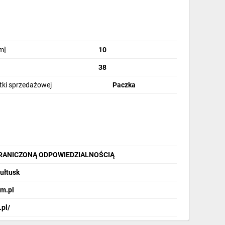
m]
10
38
stki sprzedażowej
Paczka
GRANICZONĄ ODPOWIEDZIALNOŚCIĄ
Pułtusk
m.pl
.pl/