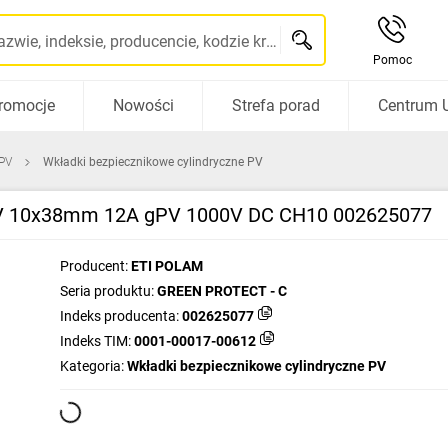
Szukaj po nazwie, indeksie, producencie, kodzie kreskowym...
Pomoc
romocje
Nowości
Strefa porad
Centrum 
 PV
Wkładki bezpiecznikowe cylindryczne PV
 PV 10x38mm 12A gPV 1000V DC CH10 002625077
Producent:
ETI POLAM
Seria produktu:
GREEN PROTECT - C
Indeks producenta:
002625077
Indeks TIM:
0001-00017-00612
Kategoria:
Wkładki bezpiecznikowe cylindryczne PV