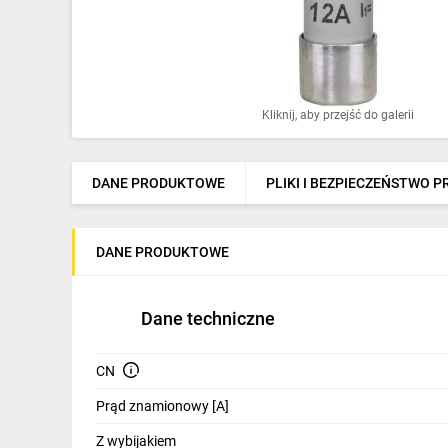
Ochrona odgromowa
Pompy ciepła
Osprzęt łączeniowy
Kliknij, aby przejść do galerii
Ogrzewanie
Elektronarzędzia i mierniki
DANE PRODUKTOWE
PLIKI I BEZPIECZEŃSTWO 
Domofony i dzwonki
DANE PRODUKTOWE
Alarmy, monitoring, komunikacja
Napędy elektryczne
Dane techniczne
Pneumatyka
CN
Dom i ogród
Prąd znamionowy [A]
Klimatyzacja
Z wybijakiem