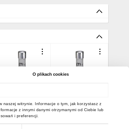
O plikach cookies
kładka bezpiecznikowa
Wkładka bezpiecznikowa
Wkładka
ylindryczna PV 10x38mm
cylindryczna PV 10x38mm
cylindr
5A gPV 1000V DC CH10
10A gPV 1000V DC CH10
2A gPV 
02625080
002625075
0026250
0,96 zł
brutto
20,96 zł
brutto
20,96 z
naszej witrynie. Informacje o tym, jak korzystasz z
nformacje z innymi danymi otrzymanymi od Ciebie lub
sowań i preferencji.