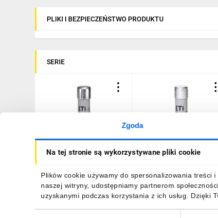
PLIKI I BEZPIECZEŃSTWO PRODUKTU
SERIE
Zgoda
Wkładka bezpiecznikowa
Wkładka bezpiecznikowa
Na tej stronie są wykorzystywane pliki cookie
cylindryczna PV 10x38mm
cylindryczna PV 10x38m
16A gPV 1000V DC CH10
20A gPV 1000V DC CH10
002625081
002625085
20,96 zł
brutto
20,96 zł
brutto
Plików cookie używamy do spersonalizowania treści i 
naszej witryny, udostępniamy partnerom społecznośc
uzyskanymi podczas korzystania z ich usług. Dzięki 
Wybór