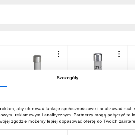
Szczegóły
Wkładka bezpiecznikowa
Wkładka bezpiecznikowa
W
m
cylindryczna PV 10x38mm
cylindryczna PV 10x38mm
c
25A gPV 900V DC CH10
13A gPV 1000V DC CH10
1
002625109
002625078
0
20,96 zł
brutto
20,96 zł
brutto
2
reklam, aby oferować funkcje społecznościowe i analizować ruch w 
iowym, reklamowym i analitycznym. Partnerzy mogą połączyć te i
Twojej zgodzie możemy lepiej dopasować ofertę do Twoich zaintere