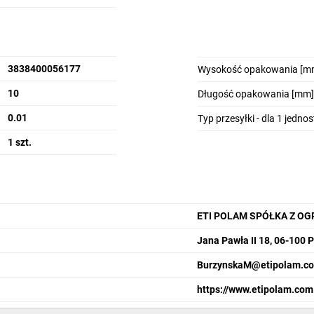
3838400056177
Wysokość opakowania [m
10
Długość opakowania [mm]
0.01
Typ przesyłki - dla 1 jedno
1 szt.
ETI POLAM SPÓŁKA Z O
Jana Pawła II 18, 06-100 
BurzynskaM@etipolam.co
https://www.etipolam.com