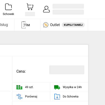
Zaloguj się / Załóż konto
i odkryj
Schowek
Usług
Cena:
49 szt.
Wysyłka w 24h
Porównaj
Do Schowka