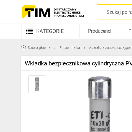
KATEGORIE
Producenci
P
Aparatura elektryczna
Strona główna
Fotowoltaika
Aparatura zabezpieczająca
Kable i przewody
Wkladka bezpiecznikowa cylindryczna
Rozdzielnice i obudowy
Elementy prowadzenia kabli
Fotowoltaika
Gniazda i łączniki
Źródła światła
Oprawy oświetleniowe