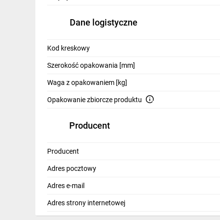
IT, GSM
Dane logistyczne
Odzież ochronna i BHP
Inne
Kod kreskowy
Szerokość opakowania [mm]
Budowa i Remont
Waga z opakowaniem [kg]
Elektronika
Opakowanie zbiorcze produktu
Smart home
Producent
Elektromobilność
Energetyka wiatrowa
Producent
Telewizja naziemna i satelitarna
Adres pocztowy
Wentylacja i rekuperacja
Adres e-mail
Adres strony internetowej