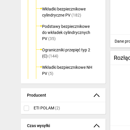
Ochrona odgromowa
Wkładki bezpiecznikowe
cylindryczne PV
(182)
Pompy ciepła
Podstawy bezpiecznikowe
Osprzęt łączeniowy
do wkładek cylindrycznych
PV
(35)
Dane pr
Ogrzewanie
Ograniczniki przepięć typ 2
Elektronarzędzia i mierniki
(C)
(144)
Rozłą
Domofony i dzwonki
Wkładki bezpiecznikowe NH
PV
(5)
Alarmy, monitoring, komunikacja
Podstawy bezpiecznikowe
Napędy elektryczne
NH PV
(5)
Producent
Pneumatyka
Rozłączniki
bezpiecznikowe NH PV
(2)
ETI POLAM
(2)
Dom i ogród
Rozłączniki izolacyjne
Klimatyzacja
PV
(74)
Czas wysyłki