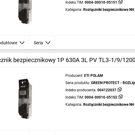
Indeks TIM:
0004-00010-05151
Kategoria:
Rozłączniki bezpiecznikowe NH
oduktowe
Seria
cznik bezpiecznikowy 1P 630A 3L PV TL3‑1/9/12
Producent:
ETI POLAM
Seria produktu:
GREEN PROTECT - ROZŁĄ
NH DC
Indeks producenta:
004122037
Indeks TIM:
0004-00010-05152
Kategoria:
Rozłączniki bezpiecznikowe NH