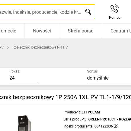
Szukaj po nazwie, indeksie, producencie, kodzie kreskowym...
Pomoc
romocje
Nowości
Strefa porad
Centrum 
 PV
Rozłączniki bezpiecznikowe NH PV
Pokaż:
Sortuj:
cznik bezpiecznikowy 1P 250A 1XL PV TL1‑1/9/1
Producent:
ETI POLAM
Seria produktu:
GREEN PROTECT - ROZŁĄ
NH DC
Indeks producenta:
004122036