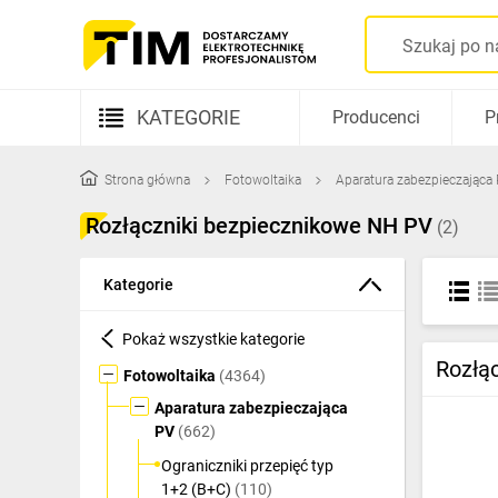
KATEGORIE
Producenci
P
Aparatura elektryczna
Strona główna
Fotowoltaika
Aparatura zabezpieczająca
Kable i przewody
Rozłączniki bezpiecznikowe NH PV
(2)
Rozdzielnice i obudowy
Kategorie
Elementy prowadzenia kabli
Pokaż wszystkie kategorie
Fotowoltaika
Rozłą
Fotowoltaika
(4364)
Gniazda i łączniki
Aparatura zabezpieczająca
PV
(662)
Źródła światła
Ograniczniki przepięć typ
Oprawy oświetleniowe
1+2 (B+C)
(110)