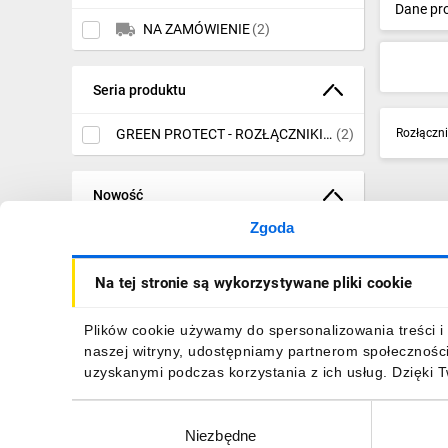
Dane pr
IT, GSM
Wkłady wymienne do
NA ZAMÓWIENIE
(2)
ograniczników przepięć
Odzież ochronna i BHP
PV
(13)
Seria produktu
Inne
Ograniczniki przepięć typ 1
(B)
(11)
Budowa i Remont
GREEN PROTECT - ROZŁĄCZNIKI
(2)
Rozłączn
NH DC
Rozłączniki bezpiecznikowe
Elektronika
listwowe NH PV
(8)
Nowość
Smart home
Wyłączniki nadprądowe
Zgoda
NIE
(2)
DC
(20)
Elektromobilność
Na tej stronie są wykorzystywane pliki cookie
Wyłączniki PV
(39)
Telewizja naziemna i satelitarna
Outlet
Styczniki mocy AC PV
(12)
Plików cookie używamy do spersonalizowania treści i 
Wentylacja i rekuperacja
NIE
(2)
naszej witryny, udostępniamy partnerom społecznośc
Kontrolery ładowania
uzyskanymi podczas korzystania z ich usług. Dzięki 
akumulatorów
(2)
Cena
Wybór
Kable i akcesoria PV
(513)
Niezbędne
zgody