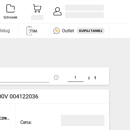
Zaloguj się / Załóż konto
i odkryj
Schowek
Usług
z
1
200V 004122036
CZNIKI
Cena: