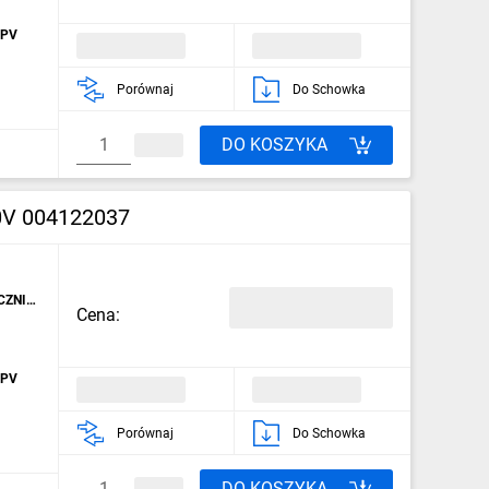
 PV
Porównaj
Do Schowka
DO KOSZYKA
00V 004122037
CZNIKI
Cena:
 PV
Porównaj
Do Schowka
DO KOSZYKA