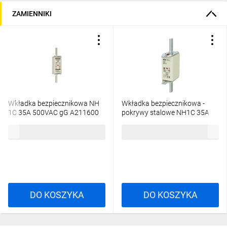
ZAMIENNIKI
Korpus bezpiecznika wykonany jest ze steatytu, materiału
Wkładka bezpiecznikowa NH
Wkładka bezpiecznikowa -
stabilnego termicznie. Styki nożowe wykonane z mosiądzu
1C 35A 500VAC gG A211600
pokrywy stalowe NH1C 35A
posrebrzanego. Pokrywy są wykonane z aluminium, co
gG 500V G 004113406 /3szt./
zapewnia długotrwałą ochronę przed korozją.
32,53 zł
brutto
207,12 zł
brutto
Korpus jest ściśle wypełniony piaskiem kwarcowym o
specjalnej granulacji, co gwarantuje wysoką zdolność
wyłączania i stabilność parametrów elektrycznych.
Dwa wskaźniki zadziałania: czerwone oczko umieszczone w
centralnej części korpusu ceramicznego i czerwona
sprężysta blaszka umieszczona na górnej pokrywie wkładki.
DO KOSZYKA
DO KOSZYKA
Wskaźnik w górnej pokrywie umożliwia współpracę z
mikrołącznikiem NVS 5 przeznaczonym do zdalnej
sygnalizacji zadziałania wkładki topikowej.