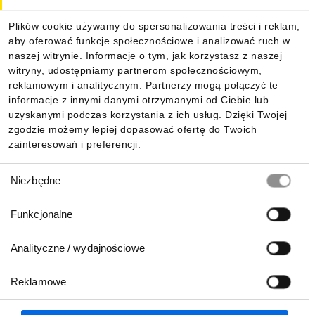
Dla kupujących
Zobacz linię produkcyjną wkładek topikowych NH!
Plików cookie używamy do spersonalizowania treści i reklam,
aby oferować funkcje społecznościowe i analizować ruch w
Informacje
naszej witrynie. Informacje o tym, jak korzystasz z naszej
witryny, udostępniamy partnerom społecznościowym,
reklamowym i analitycznym. Partnerzy mogą połączyć te
Pobierz naszą aplikację mobilną:
informacje z innymi danymi otrzymanymi od Ciebie lub
uzyskanymi podczas korzystania z ich usług. Dzięki Twojej
zgodzie możemy lepiej dopasować ofertę do Twoich
zainteresowań i preferencji.
Wybór
Rysunek wymiarowy
Niezbędne
zgody
Funkcjonalne
ETIsON Curves
Analityczne / wydajnościowe
Reklamowe
Biuro Obsługi Klienta:
lub
801 500 700
71 37 61 600