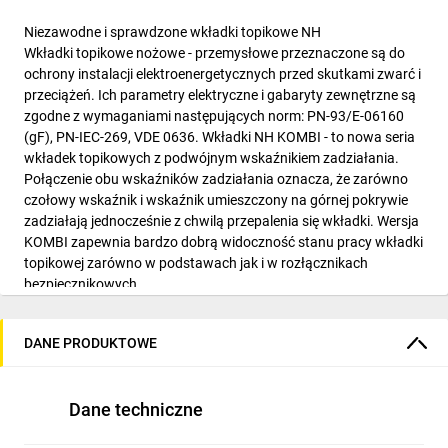
Niezawodne i sprawdzone wkładki topikowe NH
Wkładki topikowe nożowe - przemysłowe przeznaczone są do
ochrony instalacji elektroenergetycznych przed skutkami zwarć i
przeciążeń. Ich parametry elektryczne i gabaryty zewnętrzne są
zgodne z wymaganiami następujących norm: PN-93/E-06160
(gF), PN-IEC-269, VDE 0636. Wkładki NH KOMBI - to nowa seria
wkładek topikowych z podwójnym wskaźnikiem zadziałania.
Połączenie obu wskaźników zadziałania oznacza, że zarówno
czołowy wskaźnik i wskaźnik umieszczony na górnej pokrywie
zadziałają jednocześnie z chwilą przepalenia się wkładki. Wersja
KOMBI zapewnia bardzo dobrą widoczność stanu pracy wkładki
topikowej zarówno w podstawach jak i w rozłącznikach
bezpiecznikowych.
Parametry techniczne
Numer katalogowy:
DANE PRODUKTOWE
Indywidualny numer indentyfikacyjny nadany przez producenta.
004184209
Symbol artykułu:
Dane techniczne
Typ produktu określony przez producenta.
NH1C gG 35A/500V