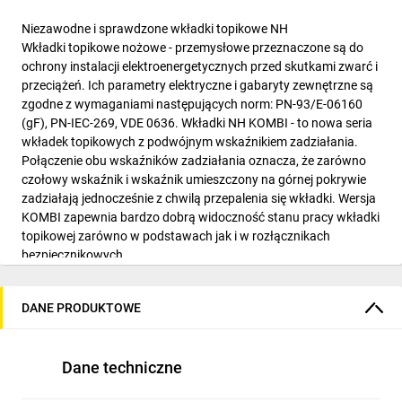
Niezawodne i sprawdzone wkładki topikowe NH
Wkładki topikowe nożowe - przemysłowe przeznaczone są do
ochrony instalacji elektroenergetycznych przed skutkami zwarć i
przeciążeń. Ich parametry elektryczne i gabaryty zewnętrzne są
zgodne z wymaganiami następujących norm: PN-93/E-06160
(gF), PN-IEC-269, VDE 0636. Wkładki NH KOMBI - to nowa seria
wkładek topikowych z podwójnym wskaźnikiem zadziałania.
Połączenie obu wskaźników zadziałania oznacza, że zarówno
czołowy wskaźnik i wskaźnik umieszczony na górnej pokrywie
zadziałają jednocześnie z chwilą przepalenia się wkładki. Wersja
KOMBI zapewnia bardzo dobrą widoczność stanu pracy wkładki
topikowej zarówno w podstawach jak i w rozłącznikach
bezpiecznikowych.
Parametry techniczne
Numer katalogowy:
DANE PRODUKTOWE
Indywidualny numer indentyfikacyjny nadany przez producenta.
004184207
Symbol artykułu:
Dane techniczne
Typ produktu określony przez producenta.
NH1C gG 25A/500V