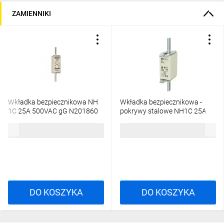
ZAMIENNIKI
Korpus bezpiecznika wykonany jest ze steatytu, materiału
Wkładka bezpiecznikowa NH
Wkładka bezpiecznikowa -
stabilnego termicznie. Styki nożowe wykonane z mosiądzu
1C 25A 500VAC gG N201860
pokrywy stalowe NH1C 25A
posrebrzanego. Pokrywy są wykonane z aluminium, co
gG 500V G 004113404 /3szt./
zapewnia długotrwałą ochronę przed korozją.
40,58 zł
brutto
207,12 zł
brutto
Korpus jest ściśle wypełniony piaskiem kwarcowym o
specjalnej granulacji, co gwarantuje wysoką zdolność
wyłączania i stabilność parametrów elektrycznych.
Dwa wskaźniki zadziałania: czerwone oczko umieszczone w
centralnej części korpusu ceramicznego i czerwona
sprężysta blaszka umieszczona na górnej pokrywie wkładki.
DO KOSZYKA
DO KOSZYKA
Wskaźnik w górnej pokrywie umożliwia współpracę z
mikrołącznikiem NVS 5 przeznaczonym do zdalnej
sygnalizacji zadziałania wkładki topikowej.