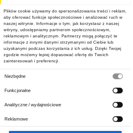
Dla kupujących
Zobacz linię produkcyjną wkładek topikowych NH!
Plików cookie używamy do spersonalizowania treści i reklam,
aby oferować funkcje społecznościowe i analizować ruch w
Informacje
naszej witrynie. Informacje o tym, jak korzystasz z naszej
witryny, udostępniamy partnerom społecznościowym,
reklamowym i analitycznym. Partnerzy mogą połączyć te
Pobierz naszą aplikację mobilną:
informacje z innymi danymi otrzymanymi od Ciebie lub
uzyskanymi podczas korzystania z ich usług. Dzięki Twojej
zgodzie możemy lepiej dopasować ofertę do Twoich
zainteresowań i preferencji.
Wybór
Rysunek wymiarowy
Niezbędne
zgody
Funkcjonalne
ETIsON Curves
Analityczne / wydajnościowe
Reklamowe
Biuro Obsługi Klienta:
lub
801 500 700
71 37 61 600