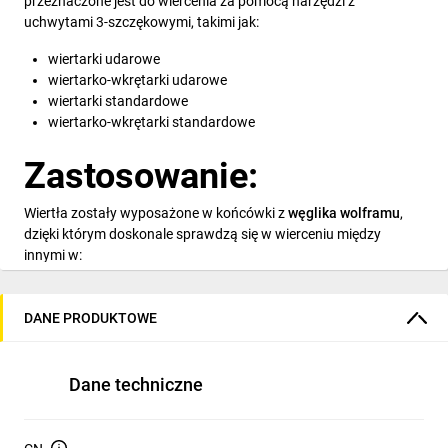
przeznaczone jest do wiercenia za pomocą narzędzi z
uchwytami 3-szczękowymi, takimi jak:
wiertarki udarowe
wiertarko-wkrętarki udarowe
wiertarki standardowe
wiertarko-wkrętarki standardowe
Zastosowanie:
Wiertła zostały wyposażone w końcówki z
węglika wolframu
,
dzięki którym doskonale sprawdzą się w wierceniu między
innymi w:
betonie
cegle
DANE PRODUKTOWE
dachówkach
cienkim metalu
aluminium
Dane techniczne
drewnie
płytkach ceramicznych
bloczkach z gazobetonu