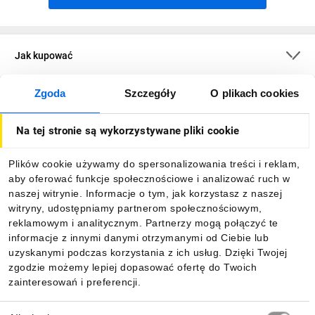
Jak kupować
Zgoda
Szczegóły
O plikach cookies
O firmie
Na tej stronie są wykorzystywane pliki cookie
Dla kupujących
Plików cookie używamy do spersonalizowania treści i reklam,
aby oferować funkcje społecznościowe i analizować ruch w
Informacje
naszej witrynie. Informacje o tym, jak korzystasz z naszej
witryny, udostępniamy partnerom społecznościowym,
reklamowym i analitycznym. Partnerzy mogą połączyć te
Pobierz naszą aplikację mobilną:
informacje z innymi danymi otrzymanymi od Ciebie lub
uzyskanymi podczas korzystania z ich usług. Dzięki Twojej
zgodzie możemy lepiej dopasować ofertę do Twoich
zainteresowań i preferencji.
Wybór