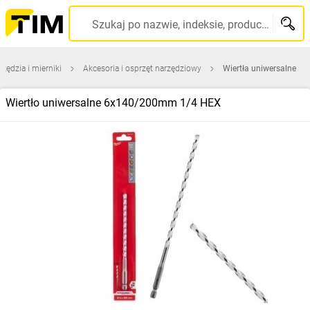
Szukaj po nazwie, indeksie, producencie, kodzie kreskowym...
rzędzia i mierniki
Akcesoria i osprzęt narzędziowy
Wiertła uniwersalne
Wiertło uniwersalne 6x140/200mm 1/4 HEX