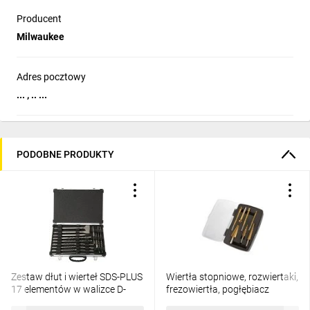
Producent
Milwaukee
Adres pocztowy
... , .. ...
PODOBNE PRODUKTY
Zestaw dłut i wierteł SDS-PLUS
Wiertła stopniowe, rozwiertaki,
17 elementów w walizce D-
frezowiertła, pogłębiacz
42444
56H245 /zestaw 7szt./