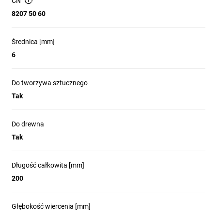
CN
PCW
8207 50 60
Najważniejsze funkcje:
Średnica [mm]
Do stosowania w narzędziach udarowych:
Do stosowania w
6
zakrętarkach udarowych oraz we wszystkich rodzajach
narzędzi z uchwytami 3-szczękowymi takich jaki
wiertarki/wiertarko-wkrętarki standardowe oraz wiertarko-
Do tworzywa sztucznego
wkrętarki udarowe.
Tak
Uchwyt sześciokątny
w przypadku wierteł o długości
całkowitej do
260 mm
, uchwyt sfazowany z 3 stron w
przypadku dłuższych
Do drewna
Wiertła z końcówką z
węglika wolframu (TCT)
umożliwiają
Tak
wiercenie w betonie, cegle, dachówkach, bloczkach z
gazobetonu, cienkim metalu, aluminium, płytkach
ceramicznych o niskiej i średniej twardości, we wszystkich
Długość całkowita [mm]
rodzajach drewna i PCW.
200
Biały rowek
ułatwiający wyszukanie wiertła w skrzynce
narzędziowej.
Głębokość wiercenia [mm]