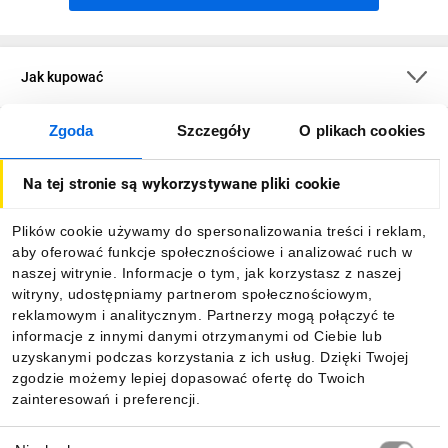
Jak kupować
Zgoda
Szczegóły
O plikach cookies
O firmie
Na tej stronie są wykorzystywane pliki cookie
Dla kupujących
Plików cookie używamy do spersonalizowania treści i reklam,
aby oferować funkcje społecznościowe i analizować ruch w
Informacje
naszej witrynie. Informacje o tym, jak korzystasz z naszej
witryny, udostępniamy partnerom społecznościowym,
reklamowym i analitycznym. Partnerzy mogą połączyć te
Pobierz naszą aplikację mobilną:
informacje z innymi danymi otrzymanymi od Ciebie lub
uzyskanymi podczas korzystania z ich usług. Dzięki Twojej
zgodzie możemy lepiej dopasować ofertę do Twoich
zainteresowań i preferencji.
Wybór