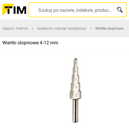
Szukaj po nazwie, indeksie, producencie, kodzie kreskowym...
arzędzia i mierniki
Akcesoria i osprzęt narzędziowy
Wiertła stopniowe
Wiertło stopniowe 4‑12 mm