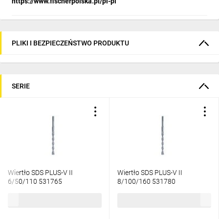
https://www.fischerpolska.pl/pl-pl
PLIKI I BEZPIECZEŃSTWO PRODUKTU
SERIE
Wiertło SDS PLUS-V II
Wiertło SDS PLUS-V II
6/50/110 531765
8/100/160 531780
15,14 zł
brutto
21,66 zł
brutto