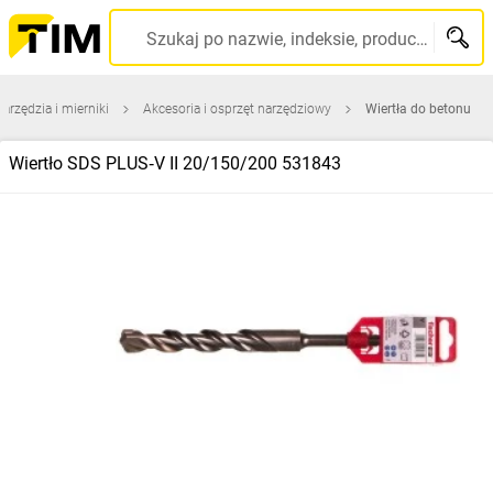
Szukaj po nazwie, indeksie, producencie, kodzie kreskowym...
narzędzia i mierniki
Akcesoria i osprzęt narzędziowy
Wiertła do betonu
Wiertło SDS PLUS‑V II 20/150/200 531843