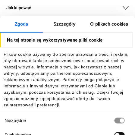
Jak kupować
Zgoda
Szczegóły
O plikach cookies
O firmie
Na tej stronie są wykorzystywane pliki cookie
Dla kupujących
Plików cookie używamy do spersonalizowania treści i reklam,
aby oferować funkcje społecznościowe i analizować ruch w
Informacje
naszej witrynie. Informacje o tym, jak korzystasz z naszej
witryny, udostępniamy partnerom społecznościowym,
reklamowym i analitycznym. Partnerzy mogą połączyć te
Pobierz naszą aplikację mobilną:
informacje z innymi danymi otrzymanymi od Ciebie lub
uzyskanymi podczas korzystania z ich usług. Dzięki Twojej
zgodzie możemy lepiej dopasować ofertę do Twoich
zainteresowań i preferencji.
Wybór
Niezbędne
zgody
Funkcjonalne