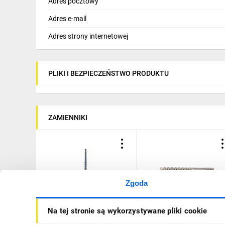
Adres pocztowy
Adres e-mail
Adres strony internetowej
PLIKI I BEZPIECZEŃSTWO PRODUKTU
ZAMIENNIKI
Zgoda
Wiertło SDS PLUS IV
15X150X210MM
Na tej stronie są wykorzystywane pliki cookie
15/150/210 512610
REBARDRILL SDS PLUS RT
SDSR-15/210 1 szt.