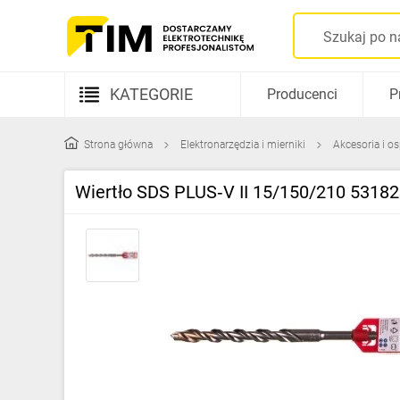
KATEGORIE
Producenci
P
Aparatura elektryczna
Strona główna
Elektronarzędzia i mierniki
Akcesoria i o
Kable i przewody
Wiertło SDS PLUS‑V II 15/150/210 5318
Rozdzielnice i obudowy
Elementy prowadzenia kabli
Fotowoltaika
Gniazda i łączniki
Źródła światła
Oprawy oświetleniowe