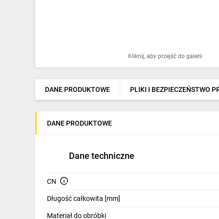
Ochrona odgromowa
Pompy ciepła
Osprzęt łączeniowy
Kliknij, aby przejść do galerii
Ogrzewanie
Elektronarzędzia i mierniki
DANE PRODUKTOWE
PLIKI I BEZPIECZEŃSTWO 
Domofony i dzwonki
DANE PRODUKTOWE
Alarmy, monitoring, komunikacja
Napędy elektryczne
Dane techniczne
Pneumatyka
CN
Dom i ogród
Długość całkowita [mm]
Klimatyzacja
Materiał do obróbki