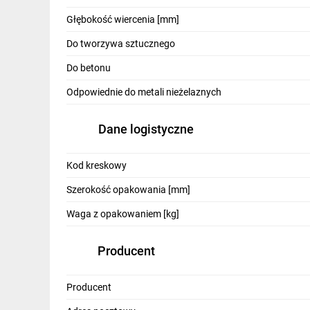
IT, GSM
Głębokość wiercenia [mm]
Odzież ochronna i BHP
Do tworzywa sztucznego
Inne
Do betonu
Odpowiednie do metali nieżelaznych
Budowa i Remont
Elektronika
Dane logistyczne
Smart home
Kod kreskowy
Elektromobilność
Szerokość opakowania [mm]
Energetyka wiatrowa
Waga z opakowaniem [kg]
Telewizja naziemna i satelitarna
Producent
Wentylacja i rekuperacja
Producent