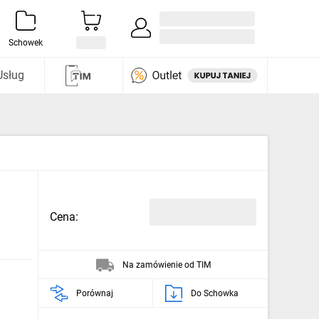
Zaloguj się / Załóż konto
i odkryj
Schowek
Usług
Cena:
Na zamówienie od TIM
Porównaj
Do Schowka