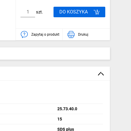
DO KOSZYKA
szt.
Zapytaj o produkt
Drukuj
25.73.40.0
15
SDS plus