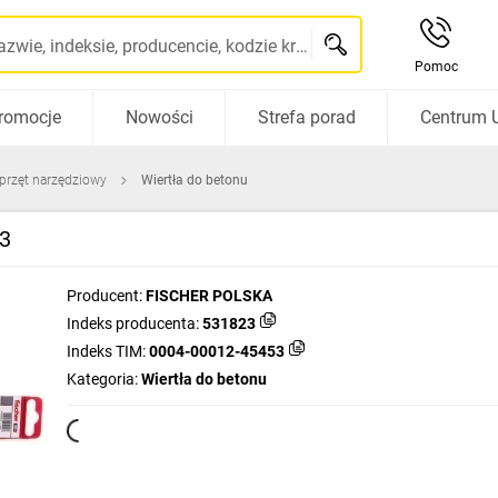
Szukaj po nazwie, indeksie, producencie, kodzie kreskowym...
Pomoc
romocje
Nowości
Strefa porad
Centrum 
sprzęt narzędziowy
Wiertła do betonu
23
Producent:
FISCHER POLSKA
Indeks producenta:
531823
Indeks TIM:
0004-00012-45453
Kategoria:
Wiertła do betonu