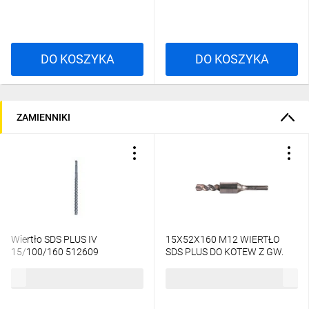
DO KOSZYKA
DO KOSZYKA
ZAMIENNIKI
Wiertło SDS PLUS IV
15X52X160 M12 WIERTŁO
15/100/160 512609
SDS PLUS DO KOTEW Z GW.
WEWN. RT-SDSD-15/160 1 szt.
233,81 zł
brutto
175,37 zł
brutto