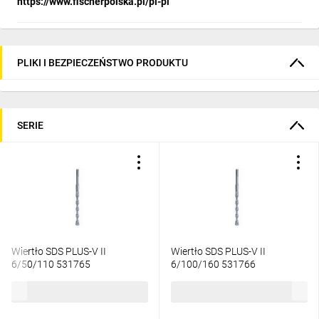
https://www.fischerpolska.pl/pl-pl
PLIKI I BEZPIECZEŃSTWO PRODUKTU
SERIE
Wiertło SDS PLUS-V II
Wiertło SDS PLUS-V II
6/50/110 531765
6/100/160 531766
15,14 zł
brutto
18,65 zł
brutto