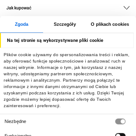
Jak kupować
Zgoda
Szczegóły
O plikach cookies
O firmie
Na tej stronie są wykorzystywane pliki cookie
Dla kupujących
Plików cookie używamy do spersonalizowania treści i reklam,
aby oferować funkcje społecznościowe i analizować ruch w
Informacje
naszej witrynie. Informacje o tym, jak korzystasz z naszej
witryny, udostępniamy partnerom społecznościowym,
reklamowym i analitycznym. Partnerzy mogą połączyć te
Pobierz naszą aplikację mobilną:
informacje z innymi danymi otrzymanymi od Ciebie lub
uzyskanymi podczas korzystania z ich usług. Dzięki Twojej
zgodzie możemy lepiej dopasować ofertę do Twoich
zainteresowań i preferencji.
Wybór
Niezbędne
zgody
Funkcjonalne