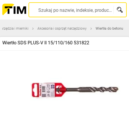
Szukaj po nazwie, indeksie, producencie, kodzie kreskowym...
narzędzia i mierniki
Akcesoria i osprzęt narzędziowy
Wiertła do betonu
Wiertło SDS PLUS‑V II 15/110/160 531822