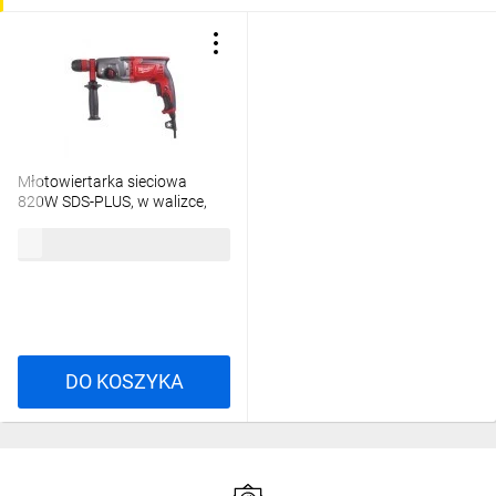
Młotowiertarka sieciowa
820W SDS-PLUS, w walizce,
PH28X 4933396392
2335,77 zł
brutto
DO KOSZYKA