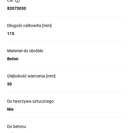
CN
82075030
Wiertła SDS
są szczególnie efektywne przy wierceniu w
materiałach o dużej twardości, takich jak beton czy kamień,
dzięki możliwości przekazania większej energii udarowej od
Długość całkowita [mm]
młota obrotowego do wiertła.
115
Materiał do obróbki
Beton
Głębokość wiercenia [mm]
50
Do tworzywa sztucznego
Nie
Do betonu