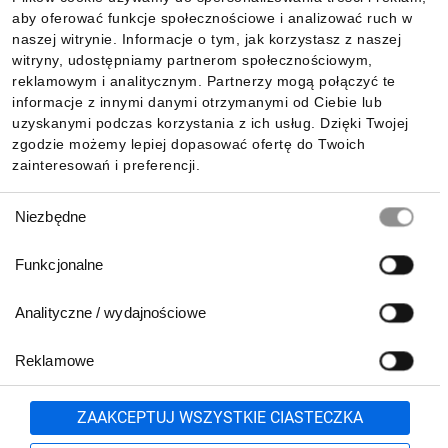
aby oferować funkcje społecznościowe i analizować ruch w
Informacje
naszej witrynie. Informacje o tym, jak korzystasz z naszej
witryny, udostępniamy partnerom społecznościowym,
reklamowym i analitycznym. Partnerzy mogą połączyć te
Pobierz naszą aplikację mobilną:
informacje z innymi danymi otrzymanymi od Ciebie lub
uzyskanymi podczas korzystania z ich usług. Dzięki Twojej
zgodzie możemy lepiej dopasować ofertę do Twoich
zainteresowań i preferencji.
Wybór
Niezbędne
zgody
Funkcjonalne
Analityczne / wydajnościowe
Reklamowe
Biuro Obsługi Klienta:
lub
801 500 700
71 37 61 600
Zgłoś
ZAAKCEPTUJ WSZYSTKIE CIASTECZKA
pn.-pt. 8:00-16:00