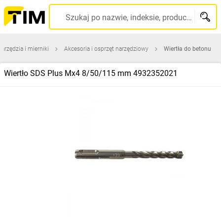
Szukaj po nazwie, indeksie, producencie, kodzie kreskowym...
narzędzia i mierniki
Akcesoria i osprzęt narzędziowy
Wiertła do betonu
Wiertło SDS Plus Mx4 8/50/115 mm 4932352021