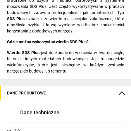
stworzone do użycia w młotach obrotowych z systemem
mocowania SDS Plus. Jest często wykorzystywane w pracach
budowlanych, zarówno profesjonalnych, jak i amatorskich. Typ
SDS Plus
oznacza, że wiertło ma specjalne zakończenie, które
umożliwia szybką i łatwą wymianę wiertła bez konieczności
korzystania z dodatkowych narzędzi.
Gdzie można wykorzystać wiertło SDS Plus?
Wiertło SDS Plus
jest doskonałe do wiercenia w twardej cegle,
betonie i innych materiałach budowlanych. Jest to narzędzie
wielofunkcyjne, które jest niezbędne w każdym zestawie
narzędzi do budowy lub remontu.
Czym różni się wiertło SDS od zwykłego?
Wiertła SDS
(Special Direct System) różnią się od zwykłych
DANE PRODUKTOWE
wiertel głównie systemem mocowania do młotów obrotowych.
Zamiast tradycyjnej cylindrycznej trzpieniówki, wiertła SDS mają
rowki, które zapewniają mocniejsze, pewniejsze i bardziej
Dane techniczne
stabilne mocowanie, co minimalizuje ryzyko ślizgania się wiertła.
Dodatkowo,
system SDS
umożliwia szybszą i łatwiejszą
wymianę wiertła bez użycia dodatkowych narzędzi.