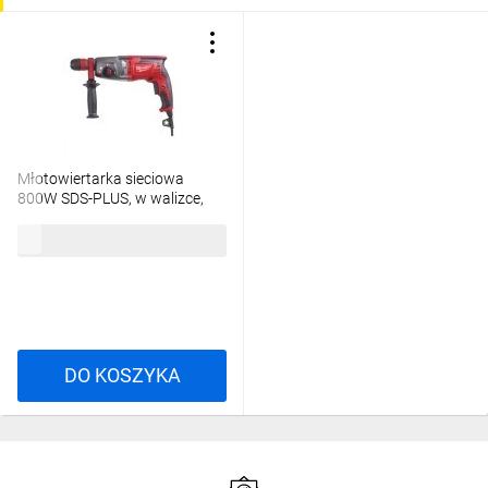
Młotowiertarka sieciowa
800W SDS-PLUS, w walizce,
PH26TX 4933464579
1327,17 zł
brutto
DO KOSZYKA