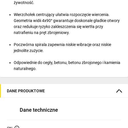
żywotność.
Wierzchołek centrujący ułatwia rozpoczęcie wiercenia.
Geometria widii 4x90° gwarantuje doskonale gładkie otwory
oraz redukuje ryzyko zakleszczenia się wiertła przy
natrafieniu na pręt zbrojeniowy.
Poczwórna spirala zapewnia niskie wibracje oraz niskie
jednolite zużycie.
Odpowiednie do cegły, betonu, betonu zbrojonego i kamienia
naturalnego.
Średnice > ⌀ 18 mm mają 3 częściowe ostrze z węglika.
DANE PRODUKTOWE
Wyprodukowano w Niemczech.
Dane techniczne