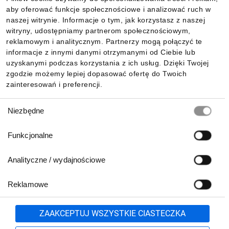
aby oferować funkcje społecznościowe i analizować ruch w
Informacje
naszej witrynie. Informacje o tym, jak korzystasz z naszej
witryny, udostępniamy partnerom społecznościowym,
reklamowym i analitycznym. Partnerzy mogą połączyć te
Pobierz naszą aplikację mobilną:
informacje z innymi danymi otrzymanymi od Ciebie lub
uzyskanymi podczas korzystania z ich usług. Dzięki Twojej
zgodzie możemy lepiej dopasować ofertę do Twoich
zainteresowań i preferencji.
Wybór
Niezbędne
zgody
Funkcjonalne
Analityczne / wydajnościowe
Reklamowe
Biuro Obsługi Klienta:
lub
801 500 700
71 37 61 600
Zgłoś
ZAAKCEPTUJ WSZYSTKIE CIASTECZKA
pn.-pt. 8:00-16:00