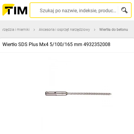
Szukaj po nazwie, indeksie, producencie, kodzie kreskowym...
narzędzia i mierniki
Akcesoria i osprzęt narzędziowy
Wiertła do betonu
Wiertło SDS Plus Mx4 5/100/165 mm 4932352008