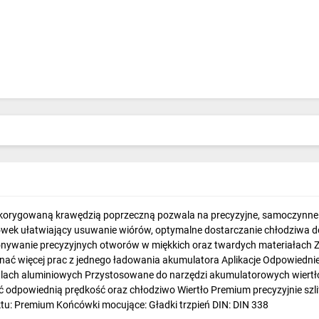
skorygowaną krawędzią poprzeczną pozwala na precyzyjne, samoczynne 
rowek ułatwiający usuwanie wiórów, optymalne dostarczanie chłodziwa do
onywanie precyzyjnych otworów w miękkich oraz twardych materiałach 
 więcej prac z jednego ładowania akumulatora Aplikacje Odpowiednie d
profilach aluminiowych Przystosowane do narzędzi akumulatorowych wier
 odpowiednią prędkość oraz chłodziwo Wiertło Premium precyzyjnie szli
tu: Premium Końcówki mocujące: Gładki trzpień DIN: DIN 338