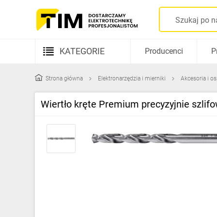
KATEGORIE
Producenci
P
Aparatura elektryczna
Strona główna
Elektronarzędzia i mierniki
Akcesoria i o
Kable i przewody
Wiertło kręte Premium precyzyjnie szli
Rozdzielnice i obudowy
Elementy prowadzenia kabli
Fotowoltaika
Gniazda i łączniki
Źródła światła
Oprawy oświetleniowe