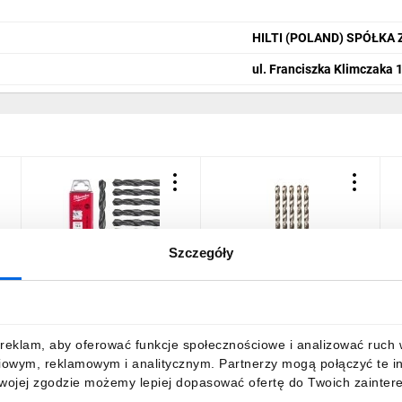
HILTI (POLAND) SPÓŁKA
ul. Franciszka Klimczaka 
Szczegóły
Wiertło do metalu HSS-R
Wiertła do metalu HSS-G
W
m
walcowane 10x87/133mm
10.0 mm 60H090 /5 szt./
1
Zestaw 10szt
98,30 zł
brutto
48,28 zł
brutto
2
reklam, aby oferować funkcje społecznościowe i analizować ruch w 
iowym, reklamowym i analitycznym. Partnerzy mogą połączyć te i
Twojej zgodzie możemy lepiej dopasować ofertę do Twoich zaintere