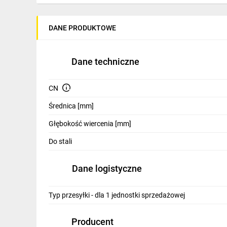
IT, GSM
Odzież ochronna i BHP
DANE PRODUKTOWE
Inne
Dane techniczne
Budowa i Remont
Elektronika
CN
Średnica [mm]
Smart home
Głębokość wiercenia [mm]
Elektromobilność
Do stali
Telewizja naziemna i satelitarna
Dane logistyczne
Wentylacja i rekuperacja
Typ przesyłki - dla 1 jednostki sprzedażowej
Producent