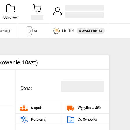
Zaloguj się / Załóż konto
i odkryj
Schowek
Usług
kowanie 10szt)
Cena:
6 opak.
Wysyłka w 48h
Porównaj
Do Schowka