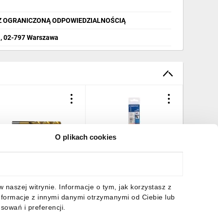
 Z OGRANICZONĄ ODPOWIEDZIALNOŚCIĄ
1, 02-797 Warszawa
O plikach cookies
iertło Irwin tytanowane
Wiertło kobaltowe HSSC
Wiertło 
0.0 10502599
Rawlplug RT-HSSC-100
Rawlplu
10x133 mm – 1 szt.
10x133 m
8,93 zł
brutto
873,55 zł
brutto
354,73 
naszej witrynie. Informacje o tym, jak korzystasz z
nformacje z innymi danymi otrzymanymi od Ciebie lub
sowań i preferencji.