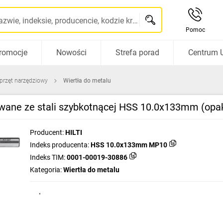
Szukaj po nazwie, indeksie, producencie, kodzie kreskowym...
Pomoc
romocje
Nowości
Strefa porad
Centrum 
sprzęt narzędziowy
Wiertła do metalu
fowane ze stali szybkotnącej HSS 10.0x133mm (opa
Producent:
HILTI
Indeks producenta:
HSS 10.0x133mm MP10
Indeks TIM:
0001-00019-30886
Kategoria:
Wiertła do metalu