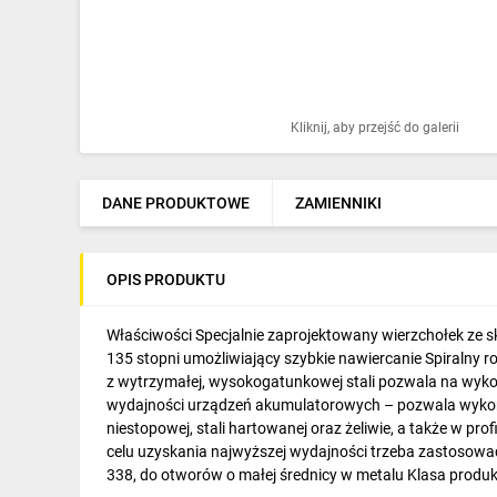
Ochrona odgromowa
Pompy ciepła
Osprzęt łączeniowy
Kliknij, aby przejść do galerii
Ogrzewanie
Elektronarzędzia i mierniki
DANE PRODUKTOWE
ZAMIENNIKI
Domofony i dzwonki
OPIS PRODUKTU
Alarmy, monitoring, komunikacja
Napędy elektryczne
Właściwości Specjalnie zaprojektowany wierzchołek ze 
135 stopni umożliwiający szybkie nawiercanie Spiralny 
Pneumatyka
z wytrzymałej, wysokogatunkowej stali pozwala na wyk
wydajności urządzeń akumulatorowych – pozwala wykonać
Dom i ogród
niestopowej, stali hartowanej oraz żeliwie, a także w 
celu uzyskania najwyższej wydajności trzeba zastosować
Klimatyzacja
338, do otworów o małej średnicy w metalu Klasa produk