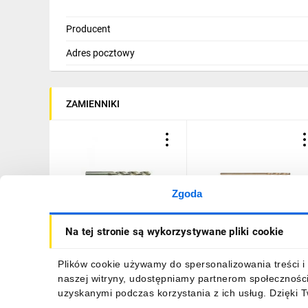
Producent
Adres pocztowy
ZAMIENNIKI
Zgoda
Wiertło do metalu HSS-G
Wiertło do metalu HSS-G
Na tej stronie są wykorzystywane pliki cookie
Thunderweb 10mm
Red Cobalt 10x87/133m
4932352367
4932363279
34,30 zł
brutto
51,46 zł
brutto
Plików cookie używamy do spersonalizowania treści i 
naszej witryny, udostępniamy partnerom społecznośc
uzyskanymi podczas korzystania z ich usług. Dzięki 