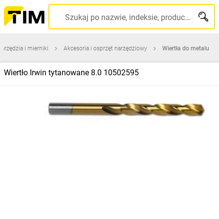
Szukaj po nazwie, indeksie, producencie, kodzie kreskowym...
narzędzia i mierniki
Akcesoria i osprzęt narzędziowy
Wiertła do metalu
Wiertło Irwin tytanowane 8.0 10502595