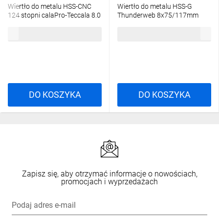
Wiertło do metalu HSS-CNC
Wiertło do metalu HSS-G
124 stopni calaPro-Teccala 8.0
Thunderweb 8x75/117mm
mm 55H029
4932352363
13,52 zł
brutto
21,45 zł
brutto
DO KOSZYKA
DO KOSZYKA
Zapisz się, aby otrzymać informacje o nowościach,
promocjach i wyprzedażach
Podaj adres e-mail