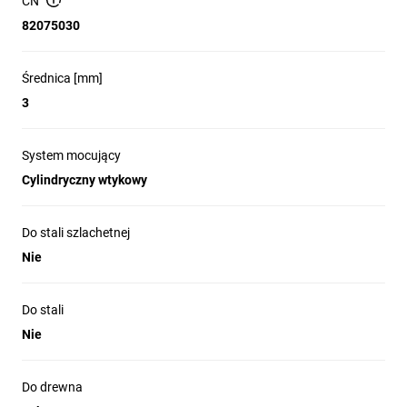
CN
Niewłaściwe do: stali, stali szlachetnej, tworzyw
sztucznych, betonu, metali nieżelaznych oraz kamienia
82075030
Średnica [mm]
Zastosowanie
3
Wiercenie otworów montażowych i prowadzących w
System mocujący
elementach drewnianych
Cylindryczny wtykowy
Prace stolarskie, montaż okuć i drobne naprawy drewniane
Użycie z wiertarkami ręcznymi i stołowymi wyposażonymi
Do stali szlachetnej
w uchwyt cylindryczny
Nie
Do stali
Nie
Do drewna