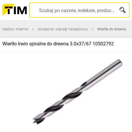
Szukaj po nazwie, indeksie, producencie, kodzie kreskowym...
arzędzia i mierniki
Akcesoria i osprzęt narzędziowy
Wiertła do drewna
Wiertło Irwin spiralne do drewna 3.0x37/67 10502792