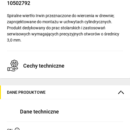
10502792
Spiralne wiertło Irwin przeznaczone do wiercenia w drewnie;
zaprojektowane do montażu w uchwytach cylindrycznych.
Produkt dedykowany do prac stolarskich i zastosowań
serwisowych wymagających precyzyjnych otworów o średnicy
3,0 mm.
Cechy techniczne
Średnica: 3,0 mm
Głębokość wiercenia (długość robocza): 37 mm
DANE PRODUKTOWE
Długość całkowita: 67 mm
Typ: wiertło spiralne przeznaczone do drewna
Dane techniczne
System mocujący: cylindryczny wtykowy (walcowy trzon)
Przeznaczenie materiałowe: drewno