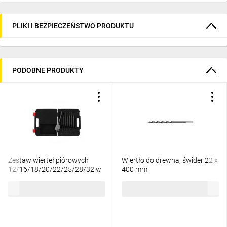
PLIKI I BEZPIECZEŃSTWO PRODUKTU
PODOBNE PRODUKTY
Zestaw wierteł piórowych
Wiertło do drewna, świder 22 x
12/16/18/20/22/25/28/32 w
400 mm
skrzynce 4932352504
176,44 zł
brutto
43,39 zł
brutto