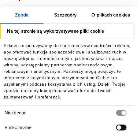
Zgoda
Szczegóły
O plikach cookies
O firmie
Na tej stronie są wykorzystywane pliki cookie
Dla kupujących
Plików cookie używamy do spersonalizowania treści i reklam,
aby oferować funkcje społecznościowe i analizować ruch w
Informacje
naszej witrynie. Informacje o tym, jak korzystasz z naszej
witryny, udostępniamy partnerom społecznościowym,
reklamowym i analitycznym. Partnerzy mogą połączyć te
Pobierz naszą aplikację mobilną:
informacje z innymi danymi otrzymanymi od Ciebie lub
uzyskanymi podczas korzystania z ich usług. Dzięki Twojej
zgodzie możemy lepiej dopasować ofertę do Twoich
zainteresowań i preferencji.
Wybór
Niezbędne
zgody
Funkcjonalne