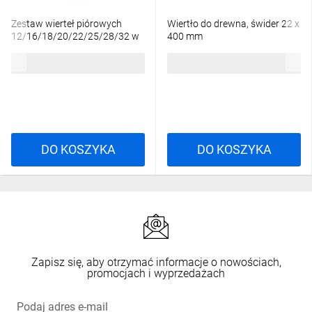
Zestaw wierteł piórowych
Wiertło do drewna, świder 22 x
12/16/18/20/22/25/28/32 w
400 mm
skrzynce 4932352504
176,44 zł
brutto
43,39 zł
brutto
DO KOSZYKA
DO KOSZYKA
Zapisz się, aby otrzymać informacje o nowościach,
promocjach i wyprzedażach
Podaj adres e-mail