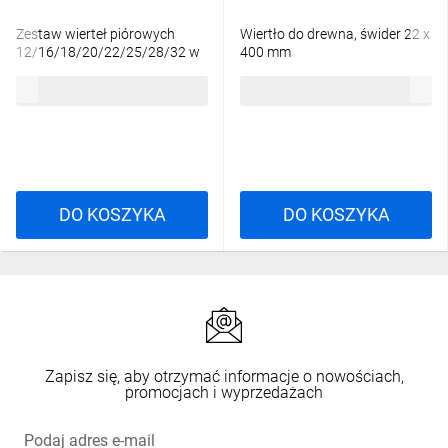
Zestaw wierteł piórowych
Wiertło do drewna, świder 22 x
12/16/18/20/22/25/28/32 w
400 mm
skrzynce 4932352504
176,44 zł
brutto
43,39 zł
brutto
DO KOSZYKA
DO KOSZYKA
Zapisz się, aby otrzymać informacje o nowościach,
promocjach i wyprzedażach
Podaj adres e-mail