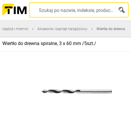
Szukaj po nazwie, indeksie, producencie, kodzie kreskowym...
arzędzia i mierniki
Akcesoria i osprzęt narzędziowy
Wiertła do drewna
Wiertło do drewna spiralne, 3 x 60 mm /5szt./