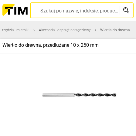
Szukaj po nazwie, indeksie, producencie, kodzie kreskowym...
arzędzia i mierniki
Akcesoria i osprzęt narzędziowy
Wiertła do drewna
Wiertło do drewna, przedłużane 10 x 250 mm