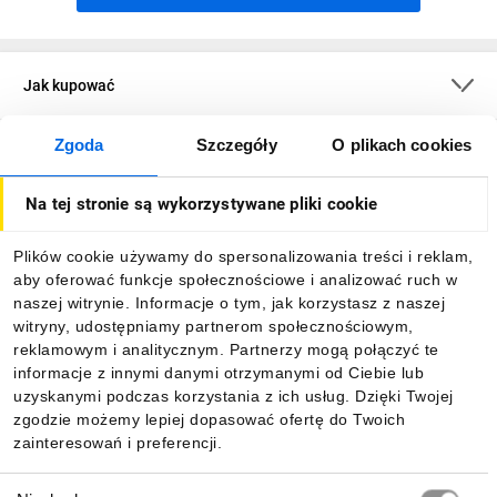
Jak kupować
Zgoda
Szczegóły
O plikach cookies
O firmie
Na tej stronie są wykorzystywane pliki cookie
Dla kupujących
Plików cookie używamy do spersonalizowania treści i reklam,
aby oferować funkcje społecznościowe i analizować ruch w
Informacje
naszej witrynie. Informacje o tym, jak korzystasz z naszej
witryny, udostępniamy partnerom społecznościowym,
reklamowym i analitycznym. Partnerzy mogą połączyć te
Pobierz naszą aplikację mobilną:
informacje z innymi danymi otrzymanymi od Ciebie lub
uzyskanymi podczas korzystania z ich usług. Dzięki Twojej
zgodzie możemy lepiej dopasować ofertę do Twoich
zainteresowań i preferencji.
Wybór