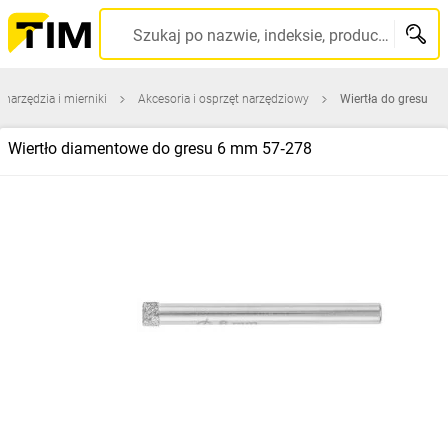
Szukaj po nazwie, indeksie, producencie, kodzie kreskowym...
onarzędzia i mierniki
Akcesoria i osprzęt narzędziowy
Wiertła do gresu
Wiertło diamentowe do gresu 6 mm 57‑278