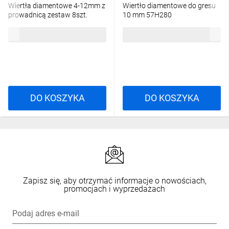
Wiertła diamentowe 4-12mm z
Wiertło diamentowe do gresu
prowadnicą zestaw 8szt.
10 mm 57H280
60H840
60,60 zł
brutto
14,38 zł
brutto
DO KOSZYKA
DO KOSZYKA
Zapisz się, aby otrzymać informacje o nowościach,
promocjach i wyprzedażach
Podaj adres e-mail