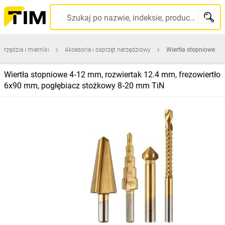
Szukaj po nazwie, indeksie, producencie, kodzie kreskowym...
arzędzia i mierniki
Akcesoria i osprzęt narzędziowy
Wiertła stopniowe
Wiertła stopniowe 4‑12 mm, rozwiertak 12.4 mm, frezowiertło
6x90 mm, pogłębiacz stożkowy 8‑20 mm TiN