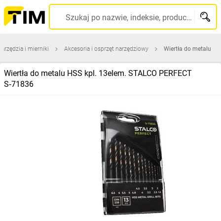
Szukaj po nazwie, indeksie, producencie, kodzie kreskowym...
narzędzia i mierniki
Akcesoria i osprzęt narzędziowy
Wiertła do metalu
Wiertła do metalu HSS kpl. 13elem. STALCO PERFECT
S‑71836