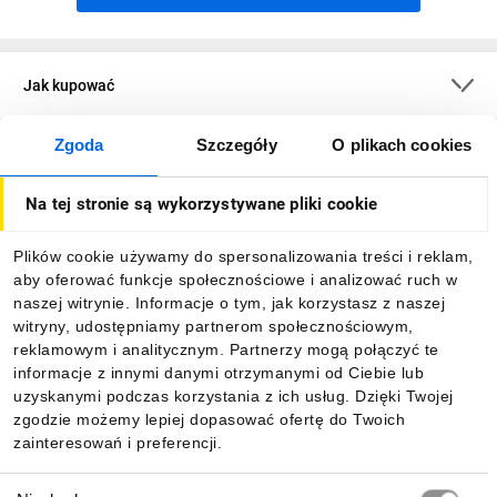
Jak kupować
Zgoda
Szczegóły
O plikach cookies
O firmie
Na tej stronie są wykorzystywane pliki cookie
Dla kupujących
Plików cookie używamy do spersonalizowania treści i reklam,
aby oferować funkcje społecznościowe i analizować ruch w
Informacje
naszej witrynie. Informacje o tym, jak korzystasz z naszej
witryny, udostępniamy partnerom społecznościowym,
reklamowym i analitycznym. Partnerzy mogą połączyć te
Pobierz naszą aplikację mobilną:
informacje z innymi danymi otrzymanymi od Ciebie lub
uzyskanymi podczas korzystania z ich usług. Dzięki Twojej
zgodzie możemy lepiej dopasować ofertę do Twoich
zainteresowań i preferencji.
Wybór