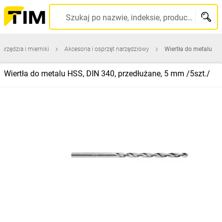
Szukaj po nazwie, indeksie, producencie, kodzie kreskowym...
narzędzia i mierniki
Akcesoria i osprzęt narzędziowy
Wiertła do metalu
Wiertła do metalu HSS, DIN 340, przedłużane, 5 mm /5szt./