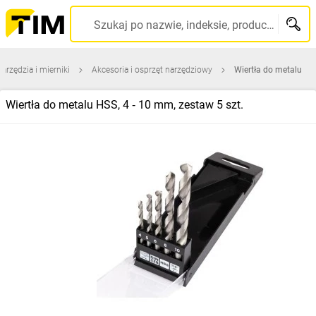
Szukaj po nazwie, indeksie, producencie, kodzie kreskowym...
narzędzia i mierniki
Akcesoria i osprzęt narzędziowy
Wiertła do metalu
Wiertła do metalu HSS, 4 ‑ 10 mm, zestaw 5 szt.