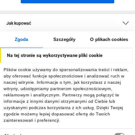
Jak kupować
Zgoda
Szczegóły
O plikach cookies
O firmie
Na tej stronie są wykorzystywane pliki cookie
Dla kupujących
Plików cookie używamy do spersonalizowania treści i reklam,
aby oferować funkcje społecznościowe i analizować ruch w
Informacje
naszej witrynie. Informacje o tym, jak korzystasz z naszej
witryny, udostępniamy partnerom społecznościowym,
reklamowym i analitycznym. Partnerzy mogą połączyć te
Pobierz naszą aplikację mobilną:
informacje z innymi danymi otrzymanymi od Ciebie lub
uzyskanymi podczas korzystania z ich usług. Dzięki Twojej
zgodzie możemy lepiej dopasować ofertę do Twoich
zainteresowań i preferencji.
Wybór