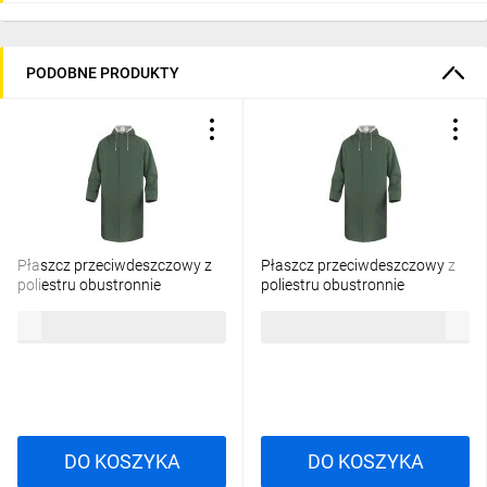
PODOBNE PRODUKTY
Płaszcz przeciwdeszczowy z
Płaszcz przeciwdeszczowy z
poliestru obustronnie
poliestru obustronnie
powlekanego Pvc zielony
powlekanego Pvc zielony
46,62 zł
brutto
41,97 zł
brutto
rozmiar XL MA305VEXG2
rozmiar L MA305VEGT2
DO KOSZYKA
DO KOSZYKA