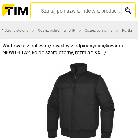
Szukaj po nazwie, indeksie, producencie, kodzie kreskowym...
Strona główna
Odzież ochronna i BHP
Odzież ochronna
Kurtki
Wiatrówka z poliestru/bawełny z odpinanymi rękawami
NEWDELTA2, kolor: szaro‑czarny, rozmiar: XXL /
NEWD2GNXX