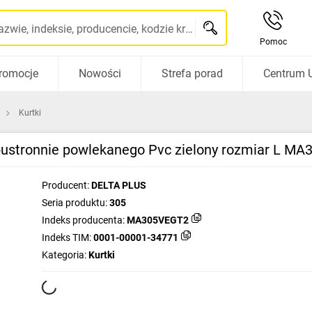
Szukaj po nazwie, indeksie, producencie, kodzie kreskowym...
Pomoc
romocje
Nowości
Strefa porad
Centrum 
Kurtki
obustronnie powlekanego Pvc zielony rozmiar L M
Producent:
DELTA PLUS
Seria produktu:
305
Indeks producenta:
MA305VEGT2
Indeks TIM:
0001-00001-34771
Kategoria:
Kurtki