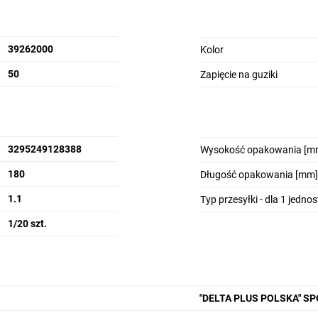
39262000
Kolor
50
Zapięcie na guziki
3295249128388
Wysokość opakowania [m
180
Długość opakowania [mm]
1.1
Typ przesyłki - dla 1 jedno
1/20 szt.
"DELTA PLUS POLSKA" S