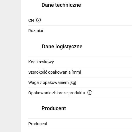
IT, GSM
Dane techniczne
Odzież ochronna i BHP
CN
Inne
Rozmiar
Budowa i Remont
Dane logistyczne
Elektronika
Kod kreskowy
Smart home
Szerokość opakowania [mm]
Elektromobilność
Waga z opakowaniem [kg]
Telewizja naziemna i satelitarna
Opakowanie zbiorcze produktu
Wentylacja i rekuperacja
Producent
Producent