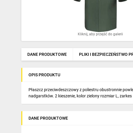
Ochrona odgromowa
Pompy ciepła
Osprzęt łączeniowy
Kliknij, aby przejść do galerii
Ogrzewanie
Elektronarzędzia i mierniki
DANE PRODUKTOWE
PLIKI I BEZPIECZEŃSTWO 
Domofony i dzwonki
OPIS PRODUKTU
Alarmy, monitoring, komunikacja
Napędy elektryczne
Płaszcz przeciwdeszczowy z poliestru obustronnie pow
nadgarstków. 2 kieszenie, kolor zielony rozmiar L, zark
Pneumatyka
Dom i ogród
DANE PRODUKTOWE
Klimatyzacja