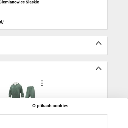
 Siemianowice Śląskie
pl/
O plikach cookies
omplet
rzeciwdeszczowy XL