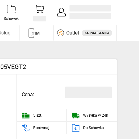
Zaloguj się / Załóż konto
i odkryj
Schowek
Usług
A305VEGT2
Cena:
5 szt.
Wysyłka w 24h
Porównaj
Do Schowka