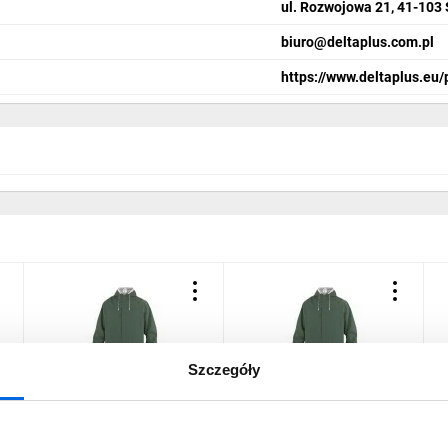
ul. Rozwojowa 21, 41-103
biuro@deltaplus.com.pl
https://www.deltaplus.eu/
Szczegóły
Płaszcz
Płaszcz
K
przeciwdeszczowy z
przeciwdeszczowy z
p