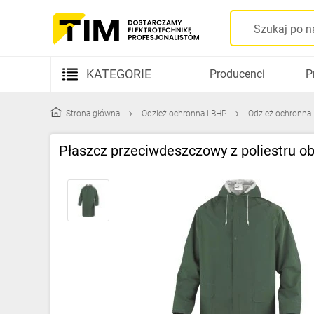
KATEGORIE
Producenci
P
Aparatura elektryczna
Strona główna
Odzież ochronna i BHP
Odzież ochronna
Kable i przewody
Płaszcz przeciwdeszczowy z poliestru 
Rozdzielnice i obudowy
Elementy prowadzenia kabli
Fotowoltaika
Gniazda i łączniki
Źródła światła
Oprawy oświetleniowe