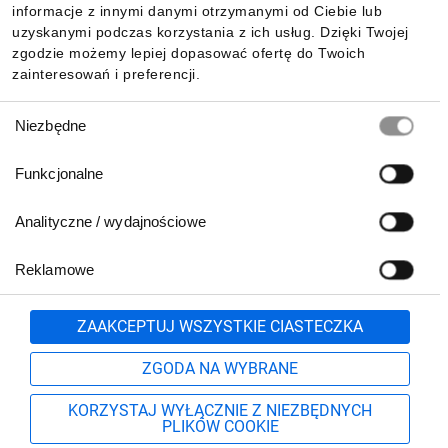
informacje z innymi danymi otrzymanymi od Ciebie lub
uzyskanymi podczas korzystania z ich usług. Dzięki Twojej
zgodzie możemy lepiej dopasować ofertę do Twoich
zainteresowań i preferencji.
Wybór
Niezbędne
zgody
Funkcjonalne
Analityczne / wydajnościowe
Reklamowe
Zgłoś
ZAAKCEPTUJ WSZYSTKIE CIASTECZKA
ZGODA NA WYBRANE
KORZYSTAJ WYŁĄCZNIE Z NIEZBĘDNYCH
PLIKÓW COOKIE