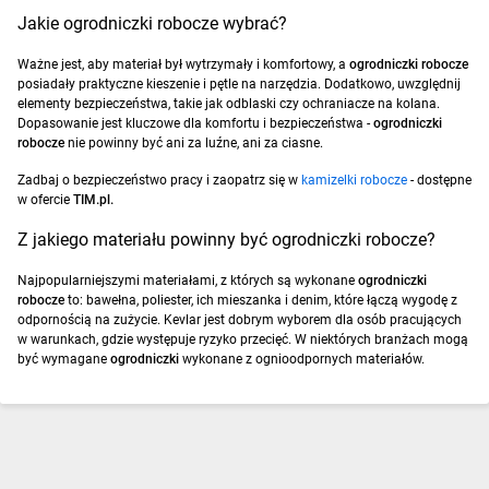
Jakie ogrodniczki robocze wybrać?
Ważne jest, aby materiał był wytrzymały i komfortowy, a
ogrodniczki robocze
posiadały praktyczne kieszenie i pętle na narzędzia. Dodatkowo, uwzględnij
elementy bezpieczeństwa, takie jak odblaski czy ochraniacze na kolana.
Dopasowanie jest kluczowe dla komfortu i bezpieczeństwa -
ogrodniczki
robocze
nie powinny być ani za luźne, ani za ciasne.
Zadbaj o bezpieczeństwo pracy i zaopatrz się w
kamizelki robocze
- dostępne
w ofercie
TIM.pl.
Z jakiego materiału powinny być ogrodniczki robocze?
Najpopularniejszymi materiałami, z których są wykonane
ogrodniczki
robocze
to: bawełna, poliester, ich mieszanka i denim, które łączą wygodę z
odpornością na zużycie. Kevlar jest dobrym wyborem dla osób pracujących
w warunkach, gdzie występuje ryzyko przecięć. W niektórych branżach mogą
być wymagane
ogrodniczki
wykonane z ognioodpornych materiałów.