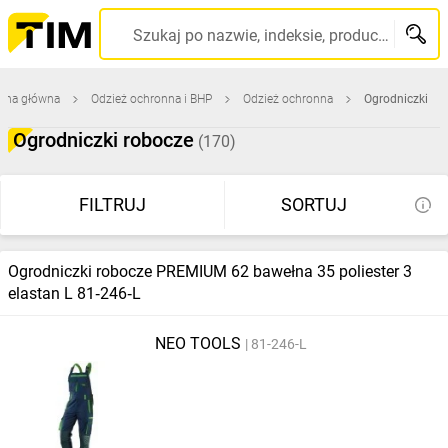
Szukaj po nazwie, indeksie, producencie, kodzie kreskowym...
rona główna
Odzież ochronna i BHP
Odzież ochronna
Ogrodniczki
Ogrodniczki robocze
(170)
FILTRUJ
SORTUJ
Ogrodniczki robocze PREMIUM 62 bawełna 35 poliester 3
elastan L 81‑246‑L
NEO TOOLS
81-246-L