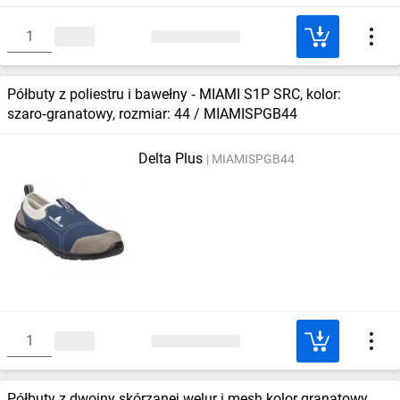
Półbuty z poliestru i bawełny ‑ MIAMI S1P SRC, kolor: ​
szaro‑granatowy, rozmiar: 44 / MIAMISPGB44
Delta Plus
MIAMISPGB44
Półbuty z dwoiny skórzanej welur i mesh kolor granatowy