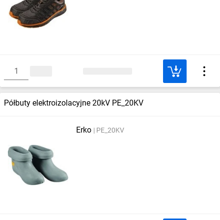
Półbuty elektroizolacyjne 20kV PE_20KV
Erko
PE_20KV