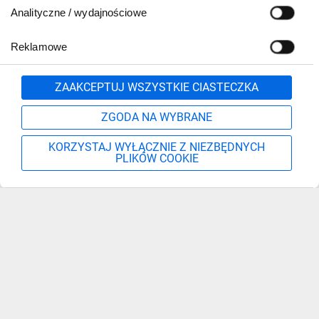
Analityczne / wydajnościowe
Reklamowe
Zgłoś
ZAAKCEPTUJ WSZYSTKIE CIASTECZKA
ZGODA NA WYBRANE
KORZYSTAJ WYŁĄCZNIE Z NIEZBĘDNYCH
PLIKÓW COOKIE
Szukaj
Moje konto
Start
Więcej
Zapisz się, aby otrzymać informacje o nowościach,