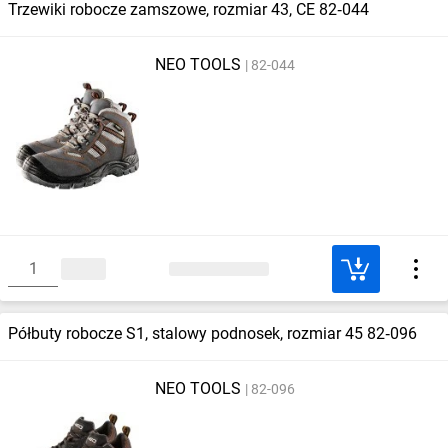
Trzewiki robocze zamszowe, rozmiar 43, CE 82‑044
NEO TOOLS
82-044
Półbuty robocze S1, stalowy podnosek, rozmiar 45 82‑096
NEO TOOLS
82-096