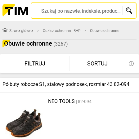
Szukaj po nazwie, indeksie, producencie, kodzie kreskowym...
Strona główna
Odzież ochronna i BHP
Obuwie ochronne
Obuwie ochronne
(3267)
FILTRUJ
SORTUJ
Półbuty robocze S1, stalowy podnosek, rozmiar 43 82‑094
NEO TOOLS
82-094