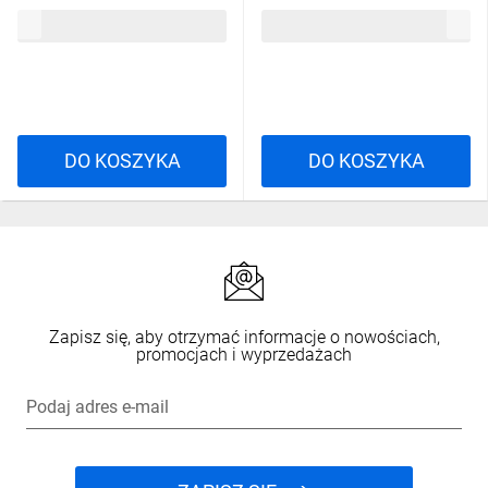
odpinane rękawy, podszew. z
odpinane rękawy, podszew. z
201,02 zł
brutto
201,02 zł
brutto
polaru, Niebiesko-czarny,
polaru, Niebiesko-czarny,
rozmiar: L, RENO2BLGT
rozmiar: XL, RENO2BLXG
DO KOSZYKA
DO KOSZYKA
Zapisz się, aby otrzymać informacje o nowościach,
promocjach i wyprzedażach
Podaj adres e-mail