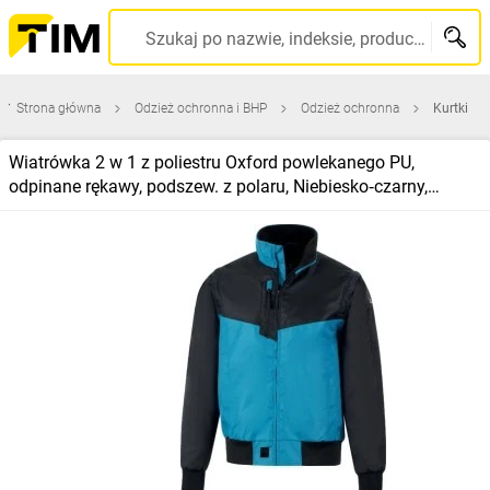
Szukaj po nazwie, indeksie, producencie, kodzie kreskowym...
Strona główna
Odzież ochronna i BHP
Odzież ochronna
Kurtki
Wiatrówka 2 w 1 z poliestru Oxford powlekanego PU,
odpinane rękawy, podszew. z polaru, Niebiesko‑czarny,
rozmiar: M, RENO2BLTM