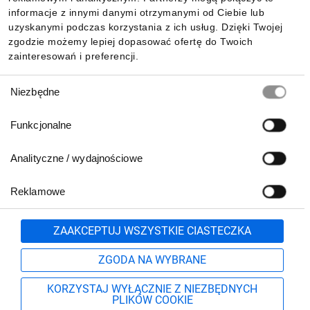
Pobierz naszą aplikację mobilną:
informacje z innymi danymi otrzymanymi od Ciebie lub
uzyskanymi podczas korzystania z ich usług. Dzięki Twojej
zgodzie możemy lepiej dopasować ofertę do Twoich
zainteresowań i preferencji.
Wybór
Niezbędne
zgody
Funkcjonalne
Analityczne / wydajnościowe
Reklamowe
Biuro Obsługi Klienta:
lub
801 500 700
71 37 61 600
Zgłoś
ZAAKCEPTUJ WSZYSTKIE CIASTECZKA
pn.-pt. 8:00-16:00
Formularz kontaktowy
ZGODA NA WYBRANE
KORZYSTAJ WYŁĄCZNIE Z NIEZBĘDNYCH
PLIKÓW COOKIE