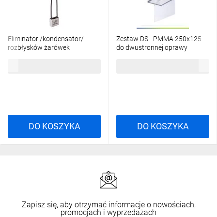
Eliminator /kondensator/
Zestaw DS - PMMA 250x125 -
rozbłysków żarówek
do dwustronnej oprawy
energooszczędnych/ LED
kierunkowej Vella / 93601
9,57 zł
brutto
46,17 zł
brutto
WKSL
DO KOSZYKA
DO KOSZYKA
Zapisz się, aby otrzymać informacje o nowościach,
promocjach i wyprzedażach