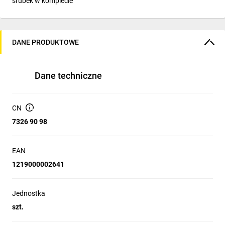
śrubek w komplecie
DANE PRODUKTOWE
Dane techniczne
CN
7326 90 98
EAN
1219000002641
Jednostka
szt.