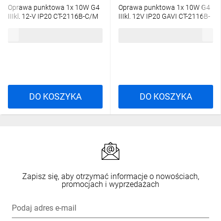
Oprawa punktowa 1x 10W G4
Oprawa punktowa 1x 10W G4
IIIkl. 12-V IP20 CT-2116B-C/M
IIIkl. 12V IP20 GAVI CT-2116B-
GAVI matowy chrom 00815
C chrom 00811
11,02 zł
brutto
11,02 zł
brutto
DO KOSZYKA
DO KOSZYKA
Zapisz się, aby otrzymać informacje o nowościach,
promocjach i wyprzedażach
Podaj adres e-mail