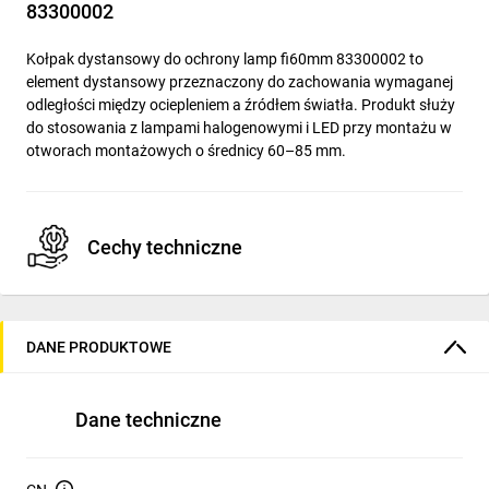
83300002
Kołpak dystansowy do ochrony lamp fi60mm 83300002 to
element dystansowy przeznaczony do zachowania wymaganej
odległości między ociepleniem a źródłem światła. Produkt służy
do stosowania z lampami halogenowymi i LED przy montażu w
otworach montażowych o średnicy 60–85 mm.
Cechy techniczne
Materiał: poliamid PA 6 (tworzywo sztuczne).
Kolor: niebieski.
DANE PRODUKTOWE
Przeznaczenie: lampy halogenowe i LED.
Średnica otworu montażowego: Ø 60–85 mm.
Dane techniczne
Odporność na temperatury do 850 °C.
Temperatura pracy: -5 °C do +35 °C.