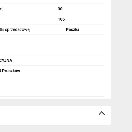
m]
30
105
stki sprzedażowej
Paczka
CYJNA
00 Pruszków