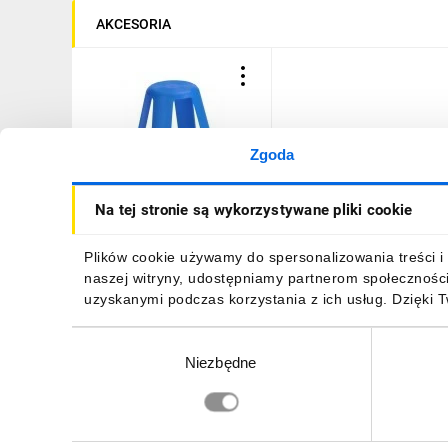
AKCESORIA
Zgoda
Kołpak dystansowy do
Na tej stronie są wykorzystywane pliki cookie
ochrony lamp fi60mm
83300002
8,97 zł
brutto
Plików cookie używamy do spersonalizowania treści i 
naszej witryny, udostępniamy partnerom społecznośc
uzyskanymi podczas korzystania z ich usług. Dzięki 
Wybór
Niezbędne
zgody
DO KOSZYKA