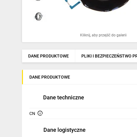
Ochrona odgromowa
Pompy ciepła
Osprzęt łączeniowy
Kliknij, aby przejść do galerii
Ogrzewanie
Elektronarzędzia i mierniki
DANE PRODUKTOWE
PLIKI I BEZPIECZEŃSTWO 
Domofony i dzwonki
DANE PRODUKTOWE
Alarmy, monitoring, komunikacja
Napędy elektryczne
Dane techniczne
Pneumatyka
CN
Dom i ogród
Klimatyzacja
Dane logistyczne