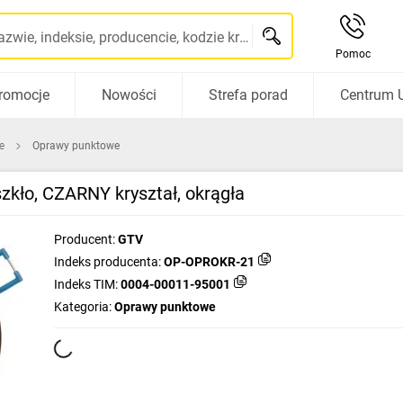
Szukaj po nazwie, indeksie, producencie, kodzie kreskowym...
Pomoc
romocje
Nowości
Strefa porad
Centrum 
e
Oprawy punktowe
kło, CZARNY kryształ, okrągła
Producent:
GTV
Indeks producenta:
OP-OPROKR-21
Indeks TIM:
0004-00011-95001
Kategoria:
Oprawy punktowe