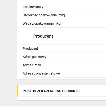
IT, GSM
Kod kreskowy
Odzież ochronna i BHP
Szerokość opakowania [mm]
Inne
Waga z opakowaniem [kg]
Budowa i Remont
Producent
Elektronika
Producent
Smart home
Adres pocztowy
Elektromobilność
Adres e-mail
Telewizja naziemna i satelitarna
Adres strony internetowej
Wentylacja i rekuperacja
PLIKI I BEZPIECZEŃSTWO PRODUKTU