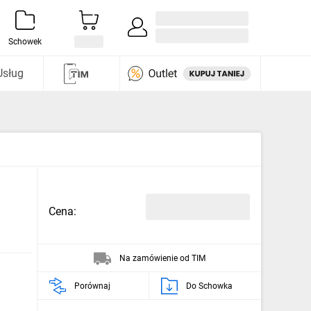
Zaloguj się / Załóż konto
i odkryj
Schowek
Usług
Cena:
Na zamówienie od TIM
Porównaj
Do Schowka