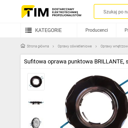
KATEGORIE
Producenci
P
Aparatura elektryczna
Strona główna
Oprawy oświetleniowe
Oprawy wnętrzow
Kable i przewody
Sufitowa oprawa punktowa BRILLANTE, sz
Rozdzielnice i obudowy
Elementy prowadzenia kabli
Fotowoltaika
Gniazda i łączniki
Źródła światła
Oprawy oświetleniowe