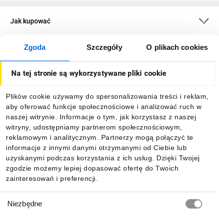
Jak kupować
Zgoda
Szczegóły
O plikach cookies
O firmie
Na tej stronie są wykorzystywane pliki cookie
Dla kupujących
Plików cookie używamy do spersonalizowania treści i reklam,
aby oferować funkcje społecznościowe i analizować ruch w
Informacje
naszej witrynie. Informacje o tym, jak korzystasz z naszej
witryny, udostępniamy partnerom społecznościowym,
reklamowym i analitycznym. Partnerzy mogą połączyć te
Pobierz naszą aplikację mobilną:
informacje z innymi danymi otrzymanymi od Ciebie lub
uzyskanymi podczas korzystania z ich usług. Dzięki Twojej
zgodzie możemy lepiej dopasować ofertę do Twoich
zainteresowań i preferencji.
Wybór
Niezbędne
zgody