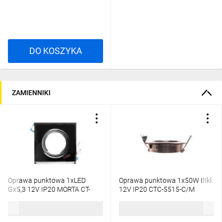
DO KOSZYKA
ZAMIENNIKI
Oprawa punktowa 1xLED
Oprawa punktowa 1x50W IIIkl.
Gx5,3 12V IP20 MORTA CT-
12V IP20 CTC-5515-C/M
DSL50-B szkło czarna 18510
matowy chrom 2783
14,19 zł
brutto
11,71 zł
brutto