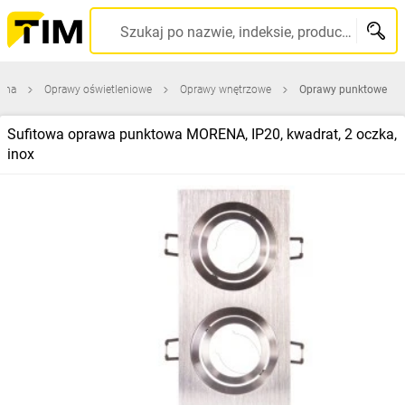
Szukaj po nazwie, indeksie, producencie, kodzie kreskowym...
ówna
Oprawy oświetleniowe
Oprawy wnętrzowe
Oprawy punktowe
Sufitowa oprawa punktowa MORENA, IP20, kwadrat, 2 oczka,
inox