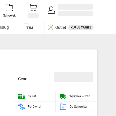
Zaloguj się / Załóż konto
i odkryj
Schowek
Usług
Cena:
52 szt.
Wysyłka w 24h
Porównaj
Do Schowka