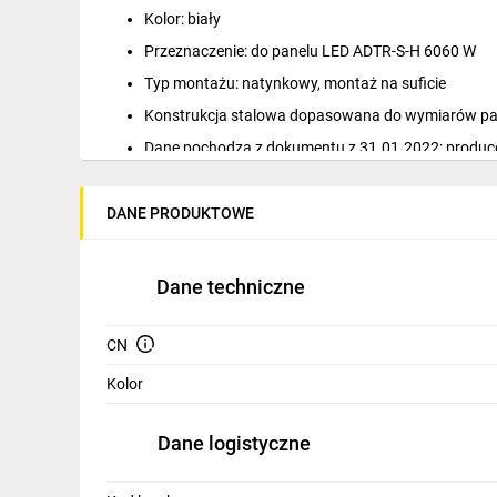
IT, GSM
Kolor: biały
Przeznaczenie: do panelu LED ADTR-S-H 6060 W
Odzież ochronna i BHP
Typ montażu: natynkowy, montaż na suficie
Inne
Konstrukcja stalowa dopasowana do wymiarów pane
Dane pochodzą z dokumentu z 31.01.2022; produce
Budowa i Remont
katalogowe nie są prawnie wiążące
Elektronika
Montaż natynkowy panelu LED ADTR-S-H 6060 W be
DANE PRODUKTOWE
Instalacje sufitowe w budynkach użyteczności publ
Smart home
Adaptacja istniejących sufitów tam, gdzie wymagan
Elektromobilność
Dane techniczne
Telewizja naziemna i satelitarna
CN
Wentylacja i rekuperacja
Kolor
Dane logistyczne