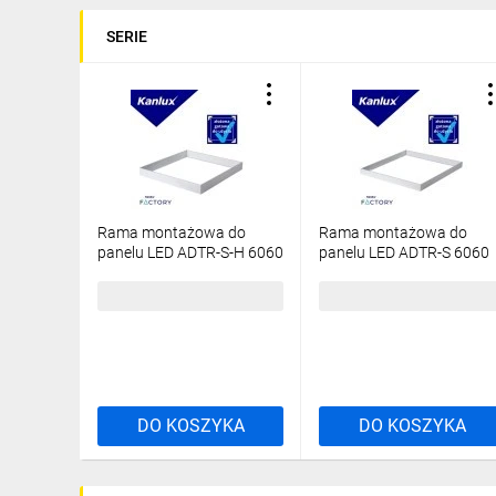
SERIE
Rama montażowa do
Rama montażowa do
panelu LED ADTR-S-H 6060
panelu LED ADTR-S 6060
W 600x600x65 biała
W 600x600x45 złożona
złożona 27617
biała 27616
57,35 zł
brutto
51,24 zł
brutto
DO KOSZYKA
DO KOSZYKA