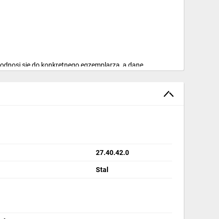
dnosi się do konkretnego egzemplarza, a dane
27.40.42.0
Stal