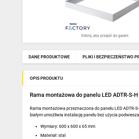
Ochrona odgromowa
Pompy ciepła
Osprzęt łączeniowy
Kliknij, aby przejść do galerii
Ogrzewanie
Elektronarzędzia i mierniki
DANE PRODUKTOWE
PLIKI I BEZPIECZEŃSTWO 
Domofony i dzwonki
OPIS PRODUKTU
Alarmy, monitoring, komunikacja
Napędy elektryczne
Rama montażowa do panelu LED ADTR-S-H 
Pneumatyka
Rama montażowa przeznaczona do panelu LED ADTR-S-H 
białym umożliwia instalację panelu bez użycia podwiesza
Dom i ogród
Wymiary: 600 x 600 x 65 mm
Klimatyzacja
Materiał: stal