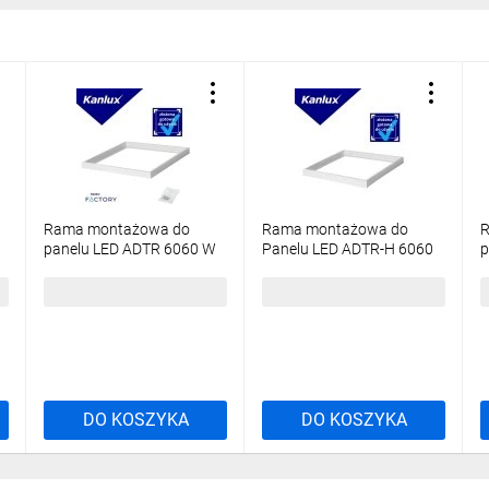
Rama montażowa do
Rama montażowa do
R
panelu LED ADTR 6060 W
Panelu LED ADTR-H 6060
p
600x600x45 biała złożona
W ADAPTER
W
27613
600x600x65mm złożona
b
61,98 zł
brutto
78,23 zł
brutto
9
biała 29843
DO KOSZYKA
DO KOSZYKA