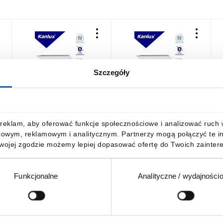
Szczegóły
Panel LED BLINGO TN38W
Panel LED BLINGO
O
0K
6060 NW 5400lm 4000K
TUN48W 6060 NW 6250lm
IP20 I kl. PZH ENEC 5 lat
4000K IP20 I kl. PZH ENEC
1
Gwar. biały 33177
5 lat Gwar. biały 33179
1
110,90 zł
brutto
145,19 zł
brutto
reklam, aby oferować funkcje społecznościowe i analizować ruch w 
1
G
iowym, reklamowym i analitycznym. Partnerzy mogą połączyć te i
Twojej zgodzie możemy lepiej dopasować ofertę do Twoich zaintere
Funkcjonalne
Analityczne / wydajności
DO KOSZYKA
DO KOSZYKA