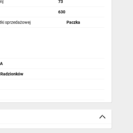
m]
73
630
stki sprzedażowej
Paczka
NA
2 Radzionków