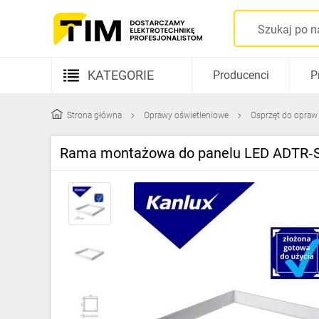
KATEGORIE
Producenci
P
Aparatura elektryczna
Strona główna
Oprawy oświetleniowe
Osprzęt do opraw
Kable i przewody
Rama montażowa do panelu LED ADTR‑S‑
Rozdzielnice i obudowy
Elementy prowadzenia kabli
Fotowoltaika
Gniazda i łączniki
Źródła światła
Oprawy oświetleniowe