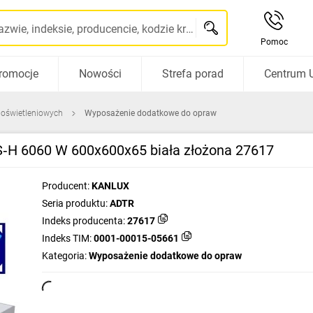
Szukaj po nazwie, indeksie, producencie, kodzie kreskowym...
Pomoc
romocje
Nowości
Strefa porad
Centrum 
 oświetleniowych
Wyposażenie dodatkowe do opraw
H 6060 W 600x600x65 biała złożona 27617
Producent:
KANLUX
Seria produktu:
ADTR
Indeks producenta:
27617
Indeks TIM:
0001-00015-05661
Kategoria:
Wyposażenie dodatkowe do opraw