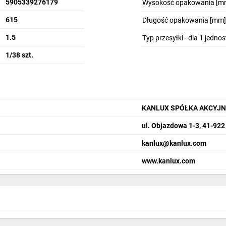
5905339276179
Wysokość opakowania [m
615
Długość opakowania [mm]
1.5
Typ przesyłki - dla 1 jedno
1/38 szt.
KANLUX SPÓŁKA AKCYJ
ul. Objazdowa 1-3, 41-92
kanlux@kanlux.com
www.kanlux.com