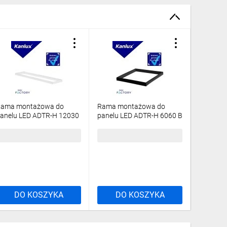
ama montażowa do
Rama montażowa do
Rama mo
anelu LED ADTR-H 12030
panelu LED ADTR-H 6060 B
panelu 
 1200x300x65 złożona
600x600x65 złożona
6060 W 
iała 33390
czarna 29845
złożona 
7,11 zł
brutto
96,30 zł
brutto
84,94 z
DO KOSZYKA
DO KOSZYKA
DO