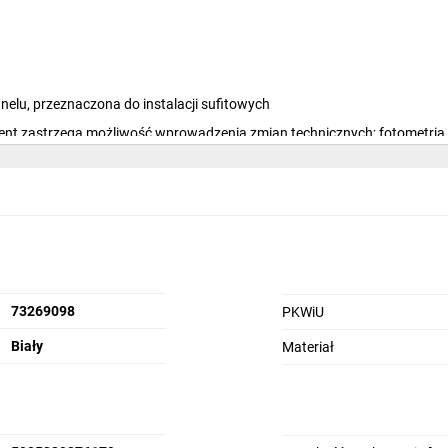
lu, przeznaczona do instalacji sufitowych
nt zastrzega możliwość wprowadzenia zmian technicznych; fotometria o
z konieczności stosowania podwieszanego sufitu
icznej, obiektach komercyjnych i przemysłowych
a jest powierzchniowa instalacja panelu
73269098
PKWiU
Biały
Materiał