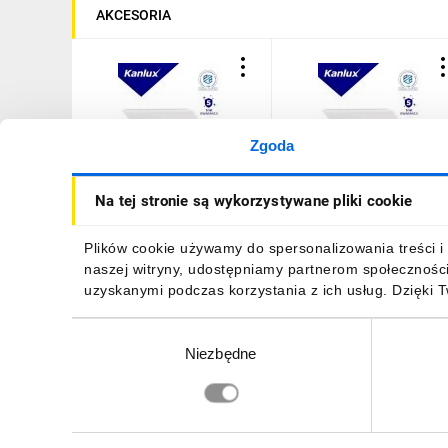
AKCESORIA
Zgoda
Panel LED BLINGO 38W
Panel LED BLINGO 34W
Na tej stronie są wykorzystywane pliki cookie
4560 60NW 4560lm 4000K
4080 60NW 4080lm 400
IP20 I kl. stal PZH ENEC 5
IP20 I kl. stal PZH ENEC 5
lat Gwar. biały 37176
lat Gwar. biały 37171
91,65 zł
brutto
59,94 zł
brutto
Plików cookie używamy do spersonalizowania treści i 
naszej witryny, udostępniamy partnerom społecznośc
uzyskanymi podczas korzystania z ich usług. Dzięki 
Wybór
Niezbędne
zgody
DO KOSZYKA
DO KOSZYKA