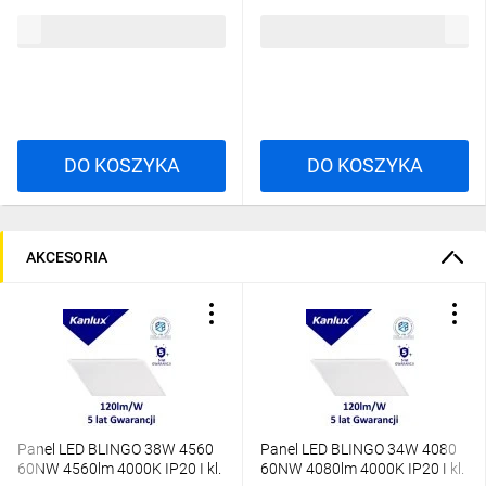
600x600x65 biała złożona
600x600x45 złożona biała
58,19 zł
brutto
51,24 zł
brutto
27617
27616
DO KOSZYKA
DO KOSZYKA
AKCESORIA
Panel LED BLINGO 38W 4560
Panel LED BLINGO 34W 4080
60NW 4560lm 4000K IP20 I kl.
60NW 4080lm 4000K IP20 I kl.