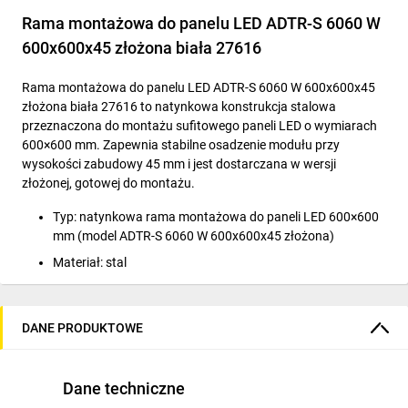
Rama montażowa do panelu LED ADTR-S 6060 W
600x600x45 złożona biała 27616
Rama montażowa do panelu LED ADTR-S 6060 W 600x600x45
złożona biała 27616 to natynkowa konstrukcja stalowa
przeznaczona do montażu sufitowego paneli LED o wymiarach
600×600 mm. Zapewnia stabilne osadzenie modułu przy
wysokości zabudowy 45 mm i jest dostarczana w wersji
złożonej, gotowej do montażu.
Typ: natynkowa rama montażowa do paneli LED 600×600
mm (model ADTR-S 6060 W 600x600x45 złożona)
Materiał: stal
Kolor: biały
Wymiary: długość 600 mm × szerokość 600 mm ×
DANE PRODUKTOWE
wysokość 45 mm
Montaż: natynkowy na suficie, konstrukcja złożona —
element gotowy do instalacji
Dane techniczne
Montaż paneli LED 600×600 mm w pomieszczeniach