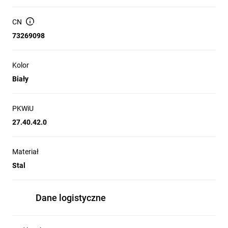
biurowych i handlowych
CN
Modernizacje oświetlenia w obiektach bez sufitu
podwieszanego — instalacje natynkowe
73269098
Zastosowania w korytarzach, holach i pomieszczeniach
technicznych wymagających sztywnego osadzenia panelu
Kolor
Biały
PKWiU
27.40.42.0
Materiał
Stal
Dane logistyczne