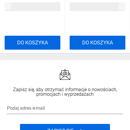
stal PZH ENEC 5 lat Gwar.
stal PZH ENEC 5 lat Gwar.
91,65 zł
brutto
59,94 zł
brutto
biały 37176
biały 37171
DO KOSZYKA
DO KOSZYKA
Zapisz się, aby otrzymać informacje o nowościach,
promocjach i wyprzedażach
Podaj adres e-mail