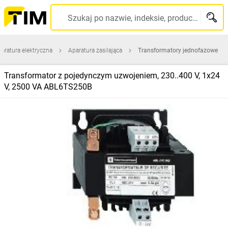
Szukaj po nazwie, indeksie, producencie, kodzie kreskowym...
aratura elektryczna
Aparatura zasilająca
Transformatory jednofazowe
Transformator z pojedynczym uzwojeniem, 230..400 V, 1x24
V, 2500 VA ABL6TS250B