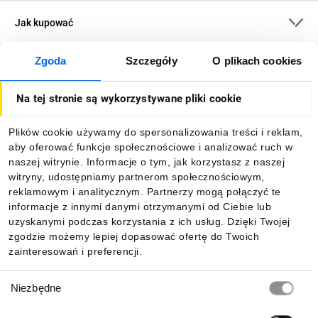
Jak kupować
Zgoda
Szczegóły
O plikach cookies
O firmie
Na tej stronie są wykorzystywane pliki cookie
Dla kupujących
Plików cookie używamy do spersonalizowania treści i reklam,
aby oferować funkcje społecznościowe i analizować ruch w
Informacje
naszej witrynie. Informacje o tym, jak korzystasz z naszej
witryny, udostępniamy partnerom społecznościowym,
reklamowym i analitycznym. Partnerzy mogą połączyć te
Pobierz naszą aplikację mobilną:
informacje z innymi danymi otrzymanymi od Ciebie lub
uzyskanymi podczas korzystania z ich usług. Dzięki Twojej
zgodzie możemy lepiej dopasować ofertę do Twoich
zainteresowań i preferencji.
Wybór
Niezbędne
zgody