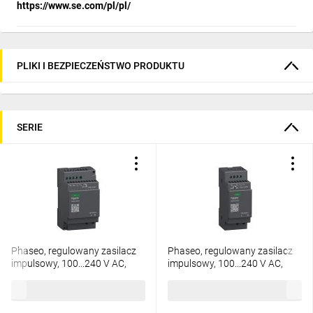
https://www.se.com/pl/pl/
PLIKI I BEZPIECZEŃSTWO PRODUKTU
SERIE
Phaseo, regulowany zasilacz
Phaseo, regulowany zasilacz
impulsowy, 100...240 V AC,
impulsowy, 100...240 V AC,
24V 2.5 A, 1 fazowy, Modular
24V 1.2 A, 1 fazowy, Modular
687,59 zł
brutto
474,77 zł
brutto