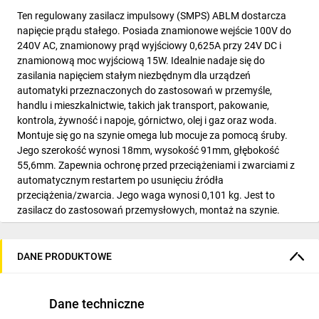
Ten regulowany zasilacz impulsowy (SMPS) ABLM dostarcza
napięcie prądu stałego. Posiada znamionowe wejście 100V do
240V AC, znamionowy prąd wyjściowy 0,625A przy 24V DC i
znamionową moc wyjściową 15W. Idealnie nadaje się do
zasilania napięciem stałym niezbędnym dla urządzeń
automatyki przeznaczonych do zastosowań w przemyśle,
handlu i mieszkalnictwie, takich jak transport, pakowanie,
kontrola, żywność i napoje, górnictwo, olej i gaz oraz woda.
Montuje się go na szynie omega lub mocuje za pomocą śruby.
Jego szerokość wynosi 18mm, wysokość 91mm, głębokość
55,6mm. Zapewnia ochronę przed przeciążeniami i zwarciami z
automatycznym restartem po usunięciu źródła
przeciążenia/zwarcia. Jego waga wynosi 0,101 kg. Jest to
zasilacz do zastosowań przemysłowych, montaż na szynie.
Spełnia normy EN62368-1, ENIEC61010-1/2-201, ENIEC61204-
3, EN61000-6-1/2/3/4, EN61000-3-2-3, UL62368-1, UL61010-2-
201/-1-201, CSAC22.2No62368-1/No61010-2-201/No61010-1
DANE PRODUKTOWE
oraz posiada certyfikaty CE, CUL listed/recognized, RCM,
CBscheme. Do ochrony zalecana jest seria łączników
miniaturowych Acti9 iC60. Typ zabezpieczenia to 2A, B lub C.
Dane techniczne
Posiada w przedniej części diodę LED sygnalizującą obecność