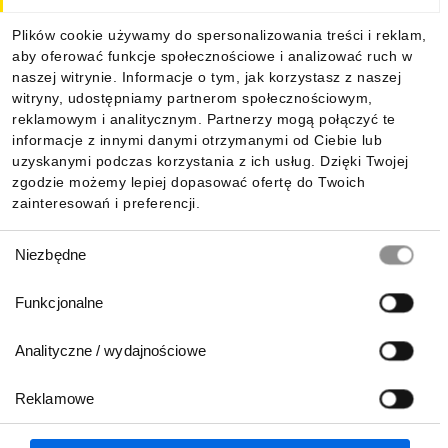
Dla kupujących
Plików cookie używamy do spersonalizowania treści i reklam,
aby oferować funkcje społecznościowe i analizować ruch w
Informacje
naszej witrynie. Informacje o tym, jak korzystasz z naszej
witryny, udostępniamy partnerom społecznościowym,
reklamowym i analitycznym. Partnerzy mogą połączyć te
Pobierz naszą aplikację mobilną:
informacje z innymi danymi otrzymanymi od Ciebie lub
uzyskanymi podczas korzystania z ich usług. Dzięki Twojej
zgodzie możemy lepiej dopasować ofertę do Twoich
zainteresowań i preferencji.
Wybór
Niezbędne
zgody
Funkcjonalne
Analityczne / wydajnościowe
Reklamowe
Biuro Obsługi Klienta:
lub
801 500 700
71 37 61 600