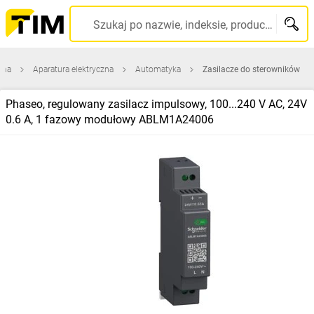
Szukaj po nazwie, indeksie, producencie, kodzie kreskowym...
wna
Aparatura elektryczna
Automatyka
Zasilacze do sterowników
Phaseo, regulowany zasilacz impulsowy, 100...240 V AC, 24V
0.6 A, 1 fazowy modułowy ABLM1A24006