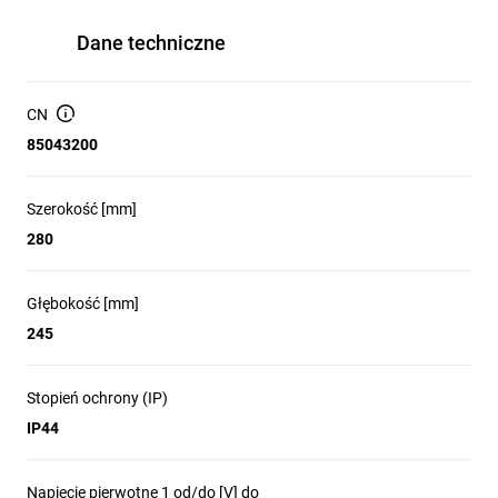
Dane techniczne
CN
85043200
Szerokość [mm]
280
Głębokość [mm]
245
Stopień ochrony (IP)
IP44
Napięcie pierwotne 1 od/do [V] do