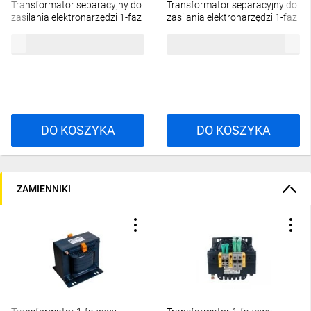
Transformator separacyjny do
Transformator separacyjny do
zasilania elektronarzędzi 1-faz
zasilania elektronarzędzi 1-faz
2500VA 1xGS PFM2501
1600VA II+PE 2 GN PFM1601
4053,23 zł
brutto
3321,39 zł
brutto
230/230V 16152-9994
230/230V 16152-9992
DO KOSZYKA
DO KOSZYKA
ZAMIENNIKI