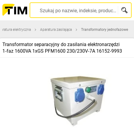
Szukaj po nazwie, indeksie, producencie, kodzie kreskowym...
aratura elektryczna
Aparatura zasilająca
Transformatory jednofazowe
Transformator separacyjny do zasilania elektronarzędzi
1‑faz 1600VA 1xGS PFM1600 230/230V‑7A 16152‑9993