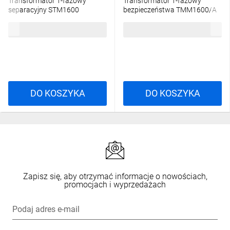
Transformator 1-fazowy
Transformator 1-fazowy
separacyjny STM1600
bezpieczeństwa TMM1600/A
400/230V 6,95A, Ta 40, 16253-
230/ 24V 66,6A, Ta 40, 16224-
1158,86 zł
brutto
1406,07 zł
brutto
9987
9896
DO KOSZYKA
DO KOSZYKA
Zapisz się, aby otrzymać informacje o nowościach,
promocjach i wyprzedażach
Podaj adres e-mail