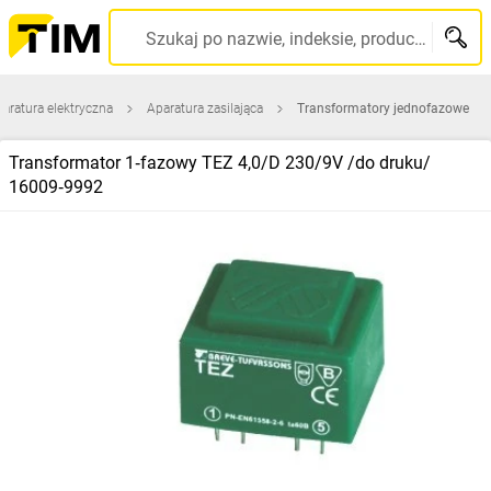
Szukaj po nazwie, indeksie, producencie, kodzie kreskowym...
aratura elektryczna
Aparatura zasilająca
Transformatory jednofazowe
Transformator 1‑fazowy TEZ 4,0/D 230/9V /do druku/
16009‑9992