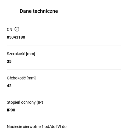
Dane techniczne
CN
85043180
Szerokość [mm]
35
Głębokość [mm]
42
Stopień ochrony (IP)
IP00
Napięcie pierwotne 1 od/do [V] do