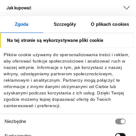
Jak kupować
Zgoda
Szczegóły
O plikach cookies
O firmie
Na tej stronie są wykorzystywane pliki cookie
Dla kupujących
Plików cookie używamy do spersonalizowania treści i reklam,
aby oferować funkcje społecznościowe i analizować ruch w
Informacje
naszej witrynie. Informacje o tym, jak korzystasz z naszej
witryny, udostępniamy partnerom społecznościowym,
reklamowym i analitycznym. Partnerzy mogą połączyć te
Pobierz naszą aplikację mobilną:
informacje z innymi danymi otrzymanymi od Ciebie lub
uzyskanymi podczas korzystania z ich usług. Dzięki Twojej
zgodzie możemy lepiej dopasować ofertę do Twoich
zainteresowań i preferencji.
Wybór
Niezbędne
zgody
Funkcjonalne