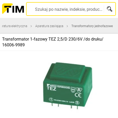
Szukaj po nazwie, indeksie, producencie, kodzie kreskowym...
aratura elektryczna
Aparatura zasilająca
Transformatory jednofazowe
Transformator 1‑fazowy TEZ 2,5/D 230/6V /do druku/
16006‑9989