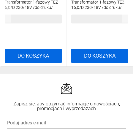
Transformator 1-fazowy TEZ
Transformator 1-fazowy TEZ
6,0/D 230/18V /do druku/
16,0/D 230/18V /do druku/
16018-9985
16018-9989
19,69 zł
brutto
36,92 zł
brutto
DO KOSZYKA
DO KOSZYKA
Zapisz się, aby otrzymać informacje o nowościach,
promocjach i wyprzedażach
Podaj adres e-mail