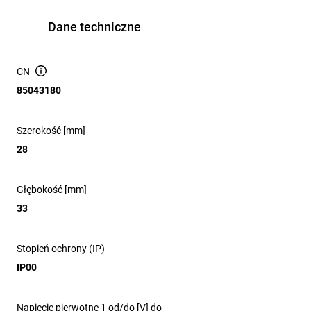
Dane techniczne
CN
85043180
Szerokość [mm]
28
Głębokość [mm]
33
Stopień ochrony (IP)
IP00
Napięcie pierwotne 1 od/do [V] do